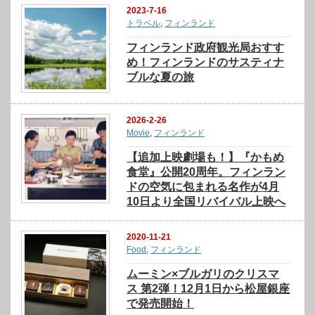
2023-7-16
トラベル
,
フィンランド
フィンランド政府観光局おすす
め！フィンランドのサスティナ
ブルな夏の旅
2026-2-26
Movie
,
フィンランド
【追加上映劇場も！】『かもめ
食堂』公開20周年。フィンラン
ドの空気に包まれる名作が4月
10日より全国リバイバル上映へ
2020-11-21
Food
,
フィンランド
ムーミン×ブルガリのクリスマ
ス 第2弾！12月1日から松屋銀座
で発売開始！