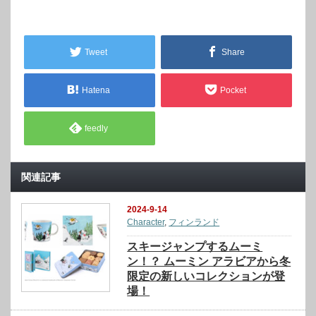
Tweet
Share
Hatena
Pocket
feedly
関連記事
2024-9-14
Character
,
フィンランド
スキージャンプするムーミ
ン！？ ムーミン アラビアから冬
限定の新しいコレクションが登
場！