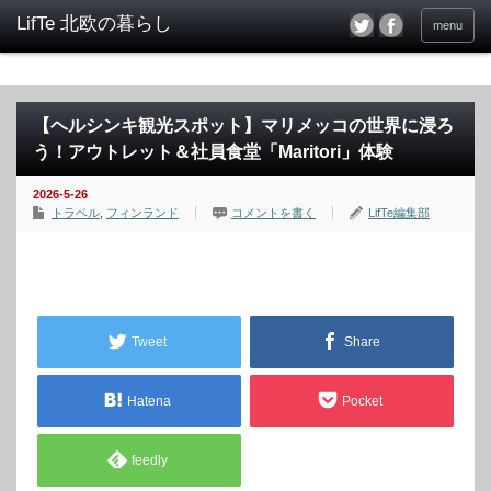
menu
【ヘルシンキ観光スポット】マリメッコの世界に浸ろ
う！アウトレット＆社員食堂「Maritori」体験
2026-5-26
トラベル
,
フィンランド
コメントを書く
LifTe編集部
Tweet
Share
Hatena
Pocket
feedly