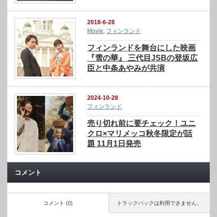
2018-6-28
Movie
,
フィンランド
フィンランドを舞台にした映画
『雪の華』 三代目JSBの登坂広
臣と中条あやみが共演
2024-10-28
フィンランド
売り切れ前に要チェック！ユニ
クロ×マリメッコ秋冬限定が話
題 11月1日発売
コメント
コメント (0)
トラックバックは利用できません。