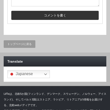
トップページに戻る
Translate
Japanese
LifTeは、北欧5か国(フィンランド、デンマーク、スウェーデン、ノルウェー、アイス
ランド)、そしてバルト3国(エストニア、ラトビア、リトアニア)の情報をお届けす
る、北欧webメディアです。