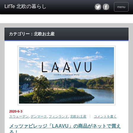
menu
カテゴリー：北欧お土産
2020-6-3
スウェーデン
,
デンマーク
,
フィンランド
,
北欧お土産
コメントを書く
メッツァビレッジ「LAAVU」の商品がネットで買え
る！