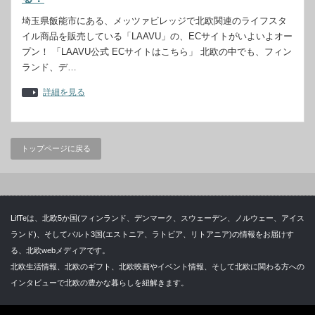
埼玉県飯能市にある、メッツァビレッジで北欧関連のライフスタ
イル商品を販売している「LAAVU」の、ECサイトがいよいよオー
プン！ 「LAAVU公式 ECサイトはこちら」 北欧の中でも、フィン
ランド、デ…
詳細を見る
トップページに戻る
LifTeは、北欧5か国(フィンランド、デンマーク、スウェーデン、ノルウェー、アイス
ランド)、そしてバルト3国(エストニア、ラトビア、リトアニア)の情報をお届けす
る、北欧webメディアです。
北欧生活情報、北欧のギフト、北欧映画やイベント情報、そして北欧に関わる方への
インタビューで北欧の豊かな暮らしを紐解きます。