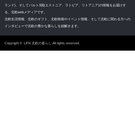
ランド)、そしてバルト3国(エストニア、ラトビア、リトアニア)の情報をお届けす
る、北欧webメディアです。
北欧生活情報、北欧のギフト、北欧映画やイベント情報、そして北欧に関わる方への
インタビューで北欧の豊かな暮らしを紐解きます。
Copyright ©
LifTe 北欧の暮らし
All rights reserved.