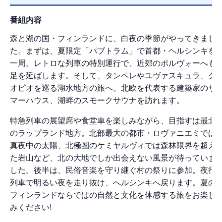
番組内容
森と湖の国・フィンランドに、白夜の季節がやってきまし
た。まずは、夏限定「パブトラム」で首都・ヘルシンキを
一周。レトロな列車の特別運行で、近郊のポルヴォーへも
足を延ばします。そして、タンペレやユヴァスキュラ、ク
オピオを巡る湖水地方の旅へ。北欧を代表する建築家のサ
マーハウス、湖畔のスモークサウナを訪れます。
特急列車の展望席や食堂車を楽しみながら、目指すは最北
のラップランド地方。北部最大の都市・ロヴァニエミでは
真夜中の太陽、北極圏のケミヤルヴィでは森林限界を超え
た岩山など、北の大地でしか出会えない風景が待っていま
した。後半は、民俗音楽を守り継ぐ村の祭りに参加。夜行
列車で明るい夜を走り抜け、へルシンキへ戻ります。夏の
フィンランドならではの自然と文化を体感する旅をお楽し
みください!