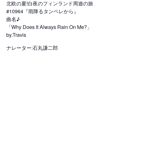
北欧の夏!白夜のフィンランド周遊の旅
#10964『雨降るタンペレから』
曲名♪
「Why Does It Always Rain On Me?」
by.Travis
ナレーター:石丸謙二郎