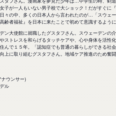
スタフさん。漫画家を夢見た少年は…中学生の時、剣
女子が一人もいない男子校で大ショック！だがすぐに
日々の中、多くの日本人から言われたのが…「スウェ
高齢者福祉』を日本に来たことで初めて意識するように
デン大使館に就職したグスタフさん。スウェーデンの
やストレスを和らげるタッチケアや、心や身体を活性
住んで１５年。「認知症でも普通の暮らしができる社
向上に取り組むグスタフさん。地域ケア推進のため奮闘
ナウンサー)
デル