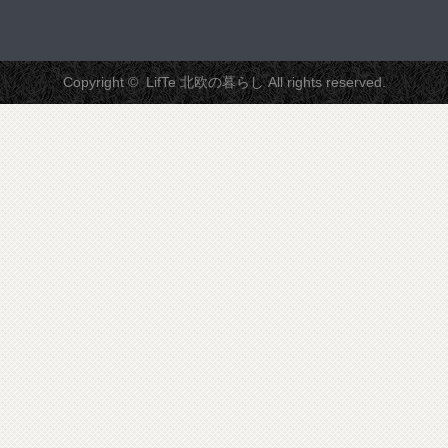
Copyright ©
LifTe 北欧の暮らし
All rights reserved.