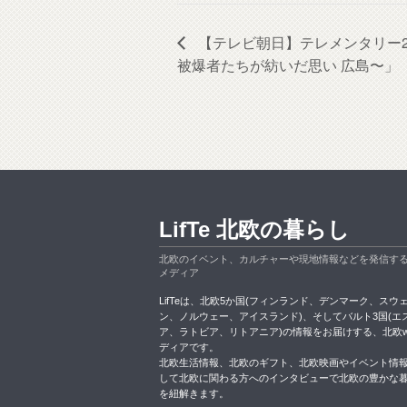
【テレビ朝日】テレメンタリー2
被爆者たちが紡いだ思い 広島〜」
LifTe 北欧の暮らし
北欧のイベント、カルチャーや現地情報などを発信す
メディア
LifTeは、北欧5か国(フィンランド、デンマーク、スウ
ン、ノルウェー、アイスランド)、そしてバルト3国(エ
ア、ラトビア、リトアニア)の情報をお届けする、北欧w
ディアです。
北欧生活情報、北欧のギフト、北欧映画やイベント情
して北欧に関わる方へのインタビューで北欧の豊かな
を紐解きます。