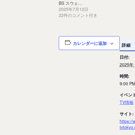
BS スウェ…
2025年7月12日
22件のコメント付き
カレンダーに追加
詳細
日付:
2025年
時間:
9:00 PM
イベン
TV情報
サイト:
https://
tvtokyo