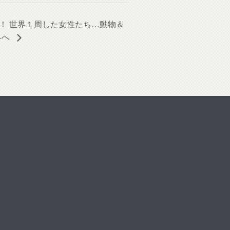
！ 世界１周した女性たち…動物＆
界へ