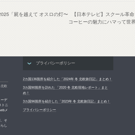
025「屍を越えて オスロの灯〜
【日本テレビ】スクール革命
コーヒーの魅力にハマって世
プライバシーポリシー
2カ国136箇所を紹介した「2024年 冬 北欧旅日記」まとめ！
る北欧
3カ国90箇所を訪れた 「2020 冬 北欧現地レポート」まと
め！
ェーデ
3カ国96箇所を紹介した「2023年 冬 北欧旅日記」まとめ！
ストニ
プライバシーポリシー
ebメ
報、そ
暮らし