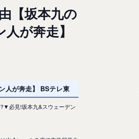
理由【坂本九の
ン人が奔走】
人が奔走】 BSテレ東
▼必見!坂本九&スウェーデン