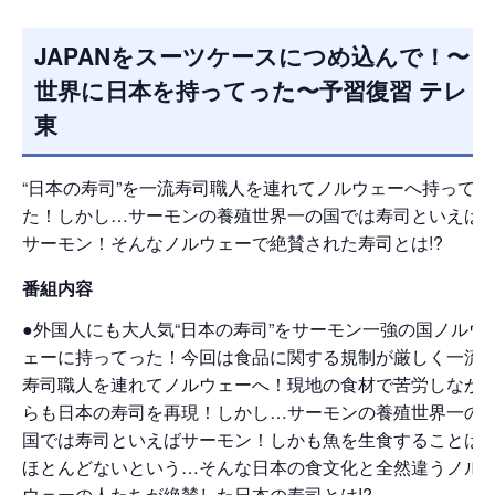
JAPANをスーツケースにつめ込んで！〜
世界に日本を持ってった〜予習復習 テレ
東
“日本の寿司”を一流寿司職人を連れてノルウェーへ持ってっ
た！しかし…サーモンの養殖世界一の国では寿司といえば
サーモン！そんなノルウェーで絶賛された寿司とは!?
番組内容
●外国人にも大人気“日本の寿司”をサーモン一強の国ノルウ
ェーに持ってった！今回は食品に関する規制が厳しく一流
寿司職人を連れてノルウェーへ！現地の食材で苦労しなが
らも日本の寿司を再現！しかし…サーモンの養殖世界一の
国では寿司といえばサーモン！しかも魚を生食することは
ほとんどないという…そんな日本の食文化と全然違うノル
ウェーの人たちが絶賛した日本の寿司とは!?