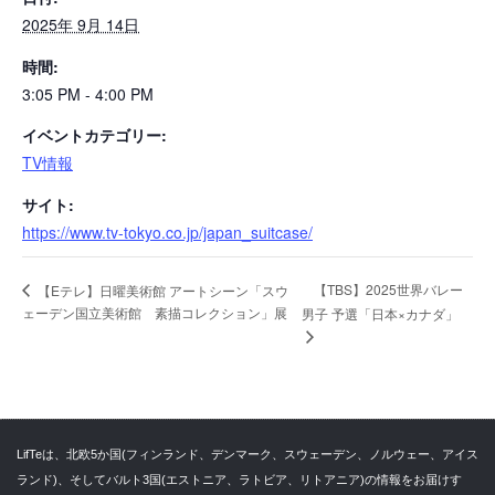
2025年 9月 14日
時間:
3:05 PM - 4:00 PM
イベントカテゴリー:
TV情報
サイト:
https://www.tv-tokyo.co.jp/japan_suitcase/
【TBS】2025世界バレー
【Eテレ】日曜美術館 アートシーン「スウ
ェーデン国立美術館 素描コレクション」展
男子 予選「日本×カナダ」
LifTeは、北欧5か国(フィンランド、デンマーク、スウェーデン、ノルウェー、アイス
ランド)、そしてバルト3国(エストニア、ラトビア、リトアニア)の情報をお届けす