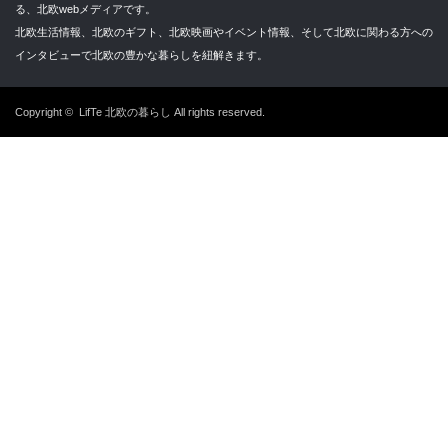
る、北欧webメディアです。
北欧生活情報、北欧のギフト、北欧映画やイベント情報、そして北欧に関わる方への
インタビューで北欧の豊かな暮らしを紐解きます。
Copyright ©
LifTe 北欧の暮らし
All rights reserved.