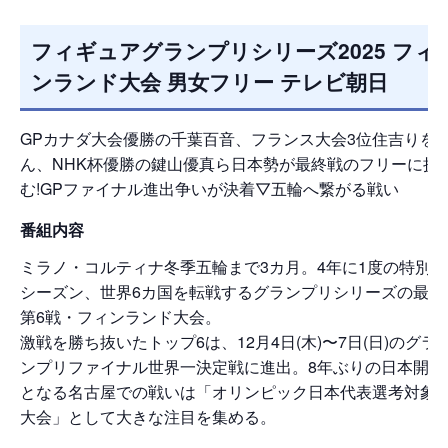
フィギュアグランプリシリーズ2025 フィ
ンランド大会 男女フリー テレビ朝日
GPカナダ大会優勝の千葉百音、フランス大会3位住吉りを
ん、NHK杯優勝の鍵山優真ら日本勢が最終戦のフリーに挑
む!GPファイナル進出争いが決着▽五輪へ繋がる戦い
番組内容
ミラノ・コルティナ冬季五輪まで3カ月。4年に1度の特別な
シーズン、世界6カ国を転戦するグランプリシリーズの最終
第6戦・フィンランド大会。
激戦を勝ち抜いたトップ6は、12月4日(木)〜7日(日)のグラ
ンプリファイナル世界一決定戦に進出。8年ぶりの日本開催
となる名古屋での戦いは「オリンピック日本代表選考対象
大会」として大きな注目を集める。