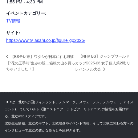
1:55 PM - 4:30 PM
イベントカテゴリー:
TV情報
サイト:
https://www.tv-asahi.co.jp/figure-gp2025/
【NHK BS】ジャンプワールド
【BSテレ東】ワタシが日本に住む理由
【“花の玉手箱”生みの親…箱根の山を買っ
カップ2025-26 女子個人第2戦 リ
ちゃいました！】
レハンメル大会
LifTeは、北欧5か国(フィンランド、デンマーク、スウェーデン、ノルウェー、アイス
ランド)、そしてバルト3国(エストニア、ラトビア、リトアニア)の情報をお届けす
る、北欧webメディアです。
北欧生活情報、北欧のギフト、北欧映画やイベント情報、そして北欧に関わる方への
インタビューで北欧の豊かな暮らしを紐解きます。