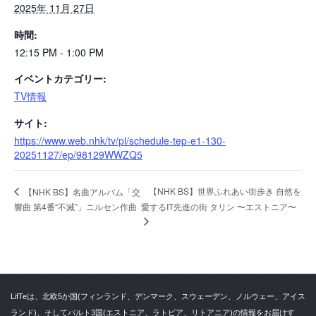
2025年 11月 27日
時間:
12:15 PM - 1:00 PM
イベントカテゴリー:
TV情報
サイト:
https://www.web.nhk/tv/pl/schedule-tep-e1-130-
20251127/ep/98129WWZQ5
【NHK BS】世界ふれあい街歩き 自然を
【NHK BS】名曲アルバム「交
響曲 第4番“不滅”」ニルセン作曲
愛するIT先進の街 タリン 〜エストニア〜
LifTeは、北欧5か国(フィンランド、デンマーク、スウェーデン、ノルウェー、アイス
ランド)、そしてバルト3国(エストニア、ラトビア、リトアニア)の情報をお届けす