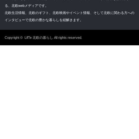
る、北欧webメディアです。
北欧生活情報、北欧のギフト、北欧映画やイベント情報、そして北欧に関わる方への
インタビューで北欧の豊かな暮らしを紐解きます。
Copyright ©
LifTe 北欧の暮らし
All rights reserved.