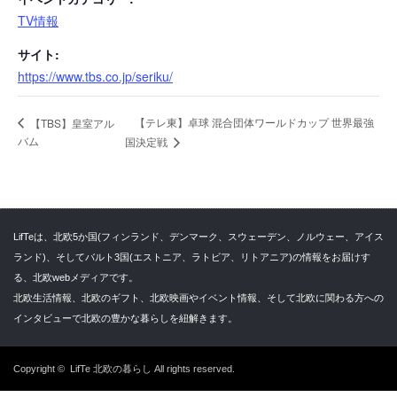
TV情報
サイト:
https://www.tbs.co.jp/seriku/
【テレ東】卓球 混合団体ワールドカップ 世界最強
【TBS】皇室アル
バム
国決定戦
LifTeは、北欧5か国(フィンランド、デンマーク、スウェーデン、ノルウェー、アイス
ランド)、そしてバルト3国(エストニア、ラトビア、リトアニア)の情報をお届けす
る、北欧webメディアです。
北欧生活情報、北欧のギフト、北欧映画やイベント情報、そして北欧に関わる方への
インタビューで北欧の豊かな暮らしを紐解きます。
Copyright ©
LifTe 北欧の暮らし
All rights reserved.