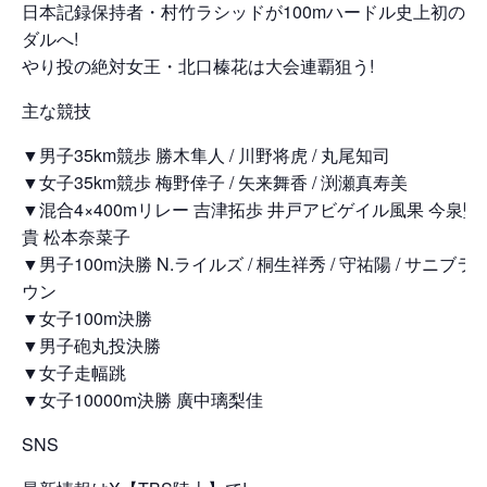
日本記録保持者・村竹ラシッドが100mハードル史上初のメ
ダルへ!
やり投の絶対女王・北口榛花は大会連覇狙う!
主な競技
▼男子35km競歩 勝木隼人 / 川野将虎 / 丸尾知司
▼女子35km競歩 梅野倖子 / 矢来舞香 / 渕瀬真寿美
▼混合4×400mリレー 吉津拓歩 井戸アビゲイル風果 今泉堅
貴 松本奈菜子
▼男子100m決勝 N.ライルズ / 桐生祥秀 / 守祐陽 / サニブラ
ウン
▼女子100m決勝
▼男子砲丸投決勝
▼女子走幅跳
▼女子10000m決勝 廣中璃梨佳
SNS