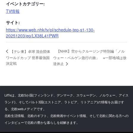
イベントカテゴリー:
TV情報
サイト:
https://www.web.nhk/tv/pl/schedule-tep-s1-130-
20251203/ep/LX38L41PWR
【NHK】空からクルージング特別編「ノル
【テレ東】卓球 混合団体
ワールドカップ 世界最強国
ウェー・ベルゲン急行の旅」 ※一部地域は放
決定戦
送休止
LifTeは、北欧5か国(フィンランド、デンマーク、スウェーデン、ノルウェー、アイス
ランド)、そしてバルト3国(エストニア、ラトビア、リトアニア)の情報をお届けす
る、北欧webメディアです。
北欧生活情報、北欧のギフト、北欧映画やイベント情報、そして北欧に関わる方への
インタビューで北欧の豊かな暮らしを紐解きます。