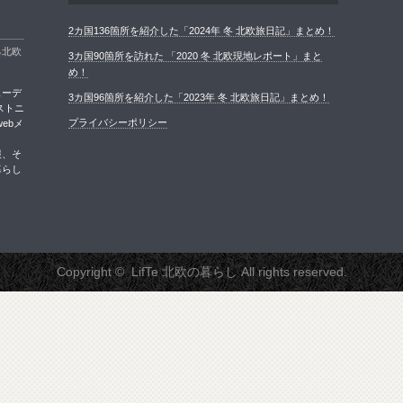
2カ国136箇所を紹介した「2024年 冬 北欧旅日記」まとめ！
る北欧
3カ国90箇所を訪れた 「2020 冬 北欧現地レポート」まと
め！
ェーデ
3カ国96箇所を紹介した「2023年 冬 北欧旅日記」まとめ！
ストニ
プライバシーポリシー
ebメ
報、そ
暮らし
Copyright ©
LifTe 北欧の暮らし
All rights reserved.