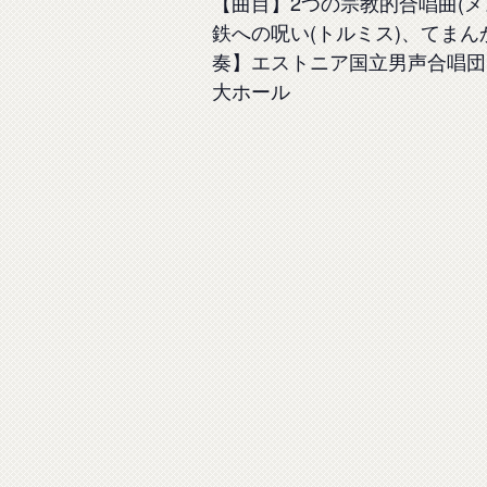
【曲目】2つの宗教的合唱曲(メ
鉄への呪い(トルミス)、てまん
奏】エストニア国立男声合唱団(
大ホール