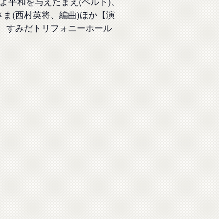
よ平和を与えたまえ(ペルト)、
さま(西村英将、編曲)ほか【演
8日 すみだトリフォニーホール