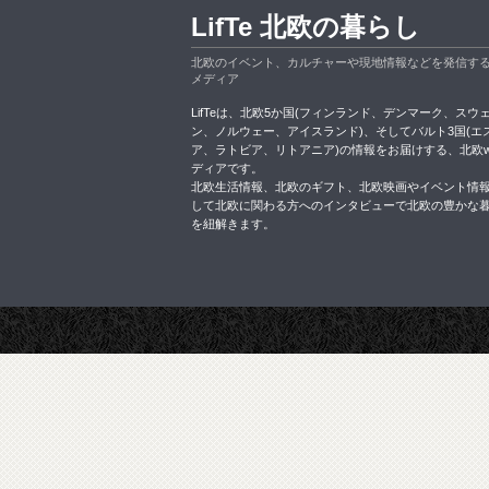
LifTe 北欧の暮らし
北欧のイベント、カルチャーや現地情報などを発信す
メディア
LifTeは、北欧5か国(フィンランド、デンマーク、スウ
ン、ノルウェー、アイスランド)、そしてバルト3国(エ
ア、ラトビア、リトアニア)の情報をお届けする、北欧w
ディアです。
北欧生活情報、北欧のギフト、北欧映画やイベント情
して北欧に関わる方へのインタビューで北欧の豊かな
を紐解きます。