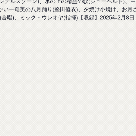
ンデルスゾーン)、水の上の精霊の歌(シューベルト)、主
かいー奄美の八月踊り(堅田優衣)、夕焼け小焼け、お月
合唱)、ミック・ウレオヤ(指揮)【収録】2025年2月