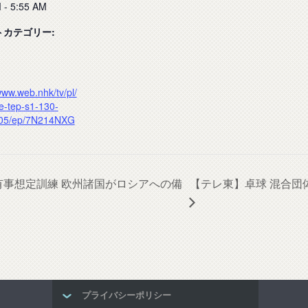
 - 5:55 AM
トカテゴリー:
www.web.nhk/tv/pl/
e-tep-s1-130-
05/ep/7N214NXG
に有事想定訓練 欧州諸国がロシアへの備
【テレ東】卓球 混合団
プライバシーポリシー