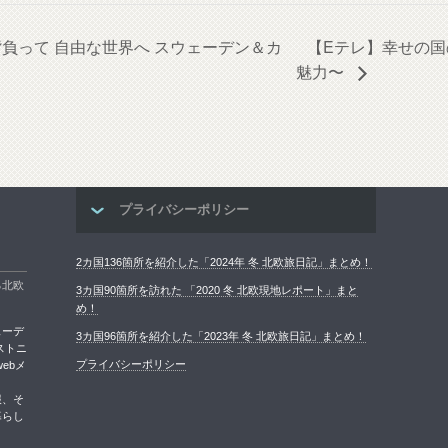
トを背負って 自由な世界へ スウェーデン＆カ
【Eテレ】幸せの
魅力〜
プライバシーポリシー
2カ国136箇所を紹介した「2024年 冬 北欧旅日記」まとめ！
る北欧
3カ国90箇所を訪れた 「2020 冬 北欧現地レポート」まと
め！
ェーデ
3カ国96箇所を紹介した「2023年 冬 北欧旅日記」まとめ！
ストニ
プライバシーポリシー
ebメ
報、そ
暮らし