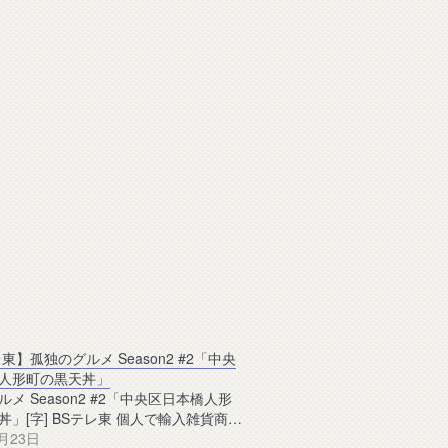
東】孤独のグルメ Season2 #2「中央
人形町の黒天丼」
メ Season2 #2「中央区日本橋人形
丼」[字] BSテレ東 個人で輸入雑貨商…
7月23日