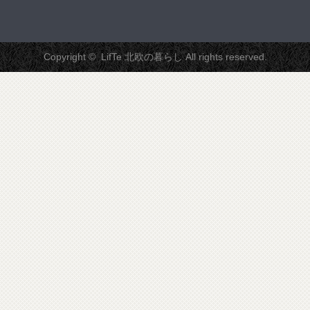
Copyright ©
LifTe 北欧の暮らし
All rights reserved.