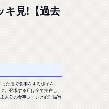
キ見!【過去
寄った店で食事をする様子を
ック。登場する店は全て実在し、
に主人公の食事シーンと心理描写