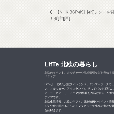
【NHK BSP4K】[4K]テン
ナダ[字][再]
LifTe 北欧の暮らし
北欧のイベント、カルチャーや現地情報などを発信す
メディア
LifTeは、北欧5か国(フィンランド、デンマーク、スウ
ン、ノルウェー、アイスランド)、そしてバルト3国(エ
ア、ラトビア、リトアニア)の情報をお届けする、北欧w
ディアです。
北欧生活情報、北欧のギフト、北欧映画やイベント情
して北欧に関わる方へのインタビューで北欧の豊かな
を紐解きます。