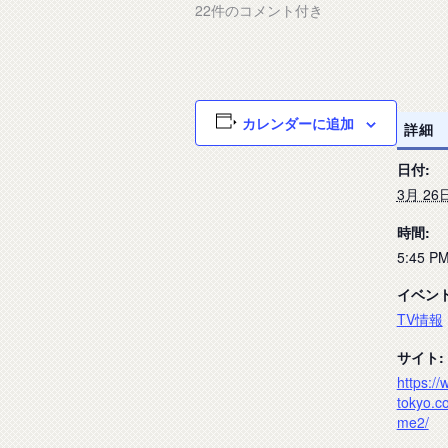
22件のコメント付き
カレンダーに追加
詳細
日付:
3月 26
時間:
5:45 PM
イベン
TV情報
サイト:
https://
tokyo.c
me2/