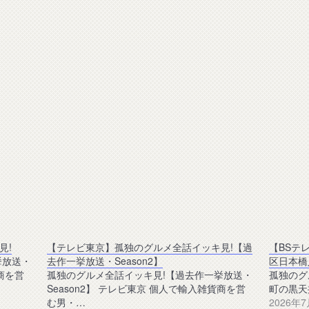
見!
【テレビ東京】孤独のグルメ全話イッキ見!【過
【BSテレ
挙放送・
去作一挙放送・Season2】
区日本橋
貨商を営
孤独のグルメ全話イッキ見!【過去作一挙放送・
孤独のグル
Season2】 テレビ東京 個人で輸入雑貨商を営
町の黒天
む男・…
2026年