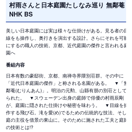
村雨さんと日本庭園たしなみ巡り 無鄰菴
NHK BS
美しい日本庭園には実は様々な仕掛けがある。見る者の目
線をも操作し、奥行きを演出する設計。さらにそれを可能
にするの職人の技術。京都、近代庭園の傑作と言われる庭
園へ
番組内容
日本有数の豪邸街、京都、南禅寺界隈別荘群。その中に
「近代日本庭園の傑作」と称される名園がある。 ▼「無
鄰菴(むりんあん)」。明治の元勲、山縣有朋の別荘として造
られた。 ▼スウェーデン出身の庭師で俳優の村雨辰剛
が、庭園に隠された仕掛けや秘密を味わう。 ▼目線を操
作する飛び石。滝を愛(め)でるための伝統的な技法、そして
庭の主役を借景の東山に。そのために施された工夫と庭師
の技術とは!?