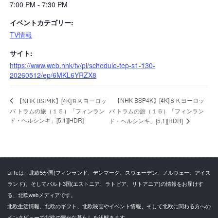
7:00 PM - 7:30 PM
イベントカテゴリー:
TV情報
サイト:
https://www.web.nhk/tv/pl/schedule-tep-s1-130-
20260512/ep/6MKL6YRZX8
【NHK BSP4K】[4K]８Ｋヨーロッ
【NHK BSP4K】[4K]８Ｋヨーロッ
パ トラムの旅（１５）「フィンラン
パ トラムの旅（１６）「フィンラン
ド・ヘルシンキ」[5.1][HDR]
ド・ヘルシンキ」[5.1][HDR]
LifTeは、北欧5か国(フィンランド、デンマーク、スウェーデン、ノルウェー、アイス
ランド)、そしてバルト3国(エストニア、ラトビア、リトアニア)の情報をお届けす
る、北欧webメディアです。
北欧生活情報、北欧のギフト、北欧映画やイベント情報、そして北欧に関わる方への
インタビューで北欧の豊かな暮らしを紐解きます。