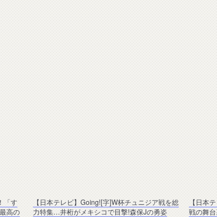
！「す
【日本テレビ】Going![字]W杯チュニジア戦を総
【日本テ
最高の
力特集…井桁がメキシコで目撃!森保Jの勇姿
戦の舞台