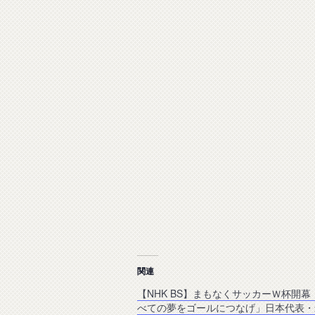
関連
【NHK BS】まもなくサッカーＷ杯開幕
べての夢をゴールにつなげ」日本代表・