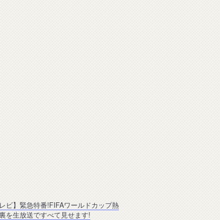
レビ】緊急特番!FIFAワールドカップ熱
裏を生放送ですべて見せます!