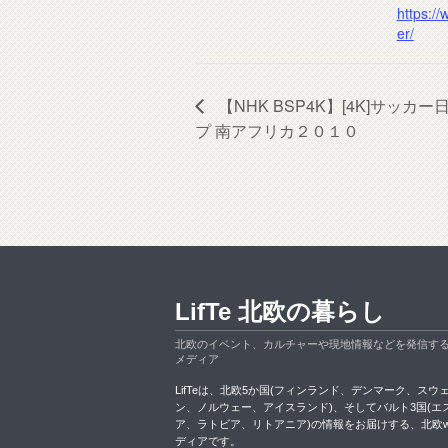
https://
er/
【NHK BSP4K】[4K]サッ
プ 南アフリカ２０１０
LifTe 北欧の暮らし
北欧のイベント、カルチャーや現地情報などを発信す
メディア
LifTeは、北欧5か国(フィンランド、デンマーク、スウ
ン、ノルウェー、アイスランド)、そしてバルト3国(エ
ア、ラトビア、リトアニア)の情報をお届けする、北欧w
ディアです。