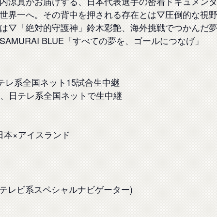
内涼真がお届けする、日本代表選手の密着ドキュメン
世界一へ。その背中を押される存在とは▽圧倒的な視
は▽「絶対的守護神」鈴木彩艶、海外挑戦でつかんだ
AMURAI BLUE「すべての夢を、ゴールにつなげ」
 日テレ系全国ネット15試合生中継
、日テレ系全国ネットで生中継
 日本×アイスランド
 日本テレビ系スペシャルナビゲーター)