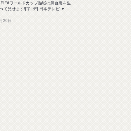
!FIFAワールドカップ熱戦の舞台裏を生
て見せます![字][デ] 日本テレビ ▼
6月20日