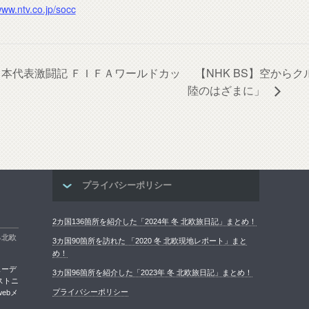
www.ntv.co.jp/socc
カー日本代表激闘記 ＦＩＦＡワールドカッ
【NHK BS】空から
陸のはざまに」
プライバシーポリシー
2カ国136箇所を紹介した「2024年 冬 北欧旅日記」まとめ！
る北欧
3カ国90箇所を訪れた 「2020 冬 北欧現地レポート」まと
め！
ェーデ
3カ国96箇所を紹介した「2023年 冬 北欧旅日記」まとめ！
ストニ
プライバシーポリシー
ebメ