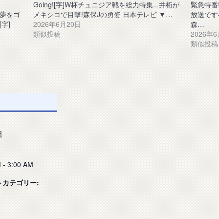
Going![字]W杯チュニジア戦を総力特集...井桁が
緊急特番
夢をゴ
メキシコで目撃!森保Jの勇姿 日本テレビ ▼…
放送ですべ
字]
2026年6月20日
森…
類似投稿
2026年
類似投稿
日
 - 3:00 AM
トカテゴリー: