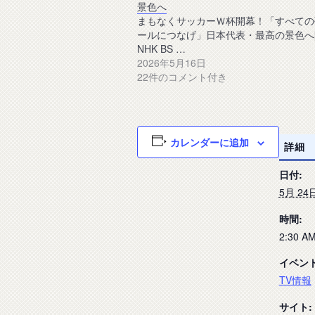
景色へ
まもなくサッカーＷ杯開幕！「すべての
ールにつなげ」日本代表・最高の景色へ[
NHK BS …
2026年5月16日
22件のコメント付き
カレンダーに追加
詳細
日付:
5月 24
時間:
2:30 AM
イベン
TV情報
サイト: