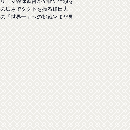
タリー▽森保監督が全幅の信頼を
野の広さでタクトを振る鎌田大
夢の「世界一」への挑戦▽まだ見