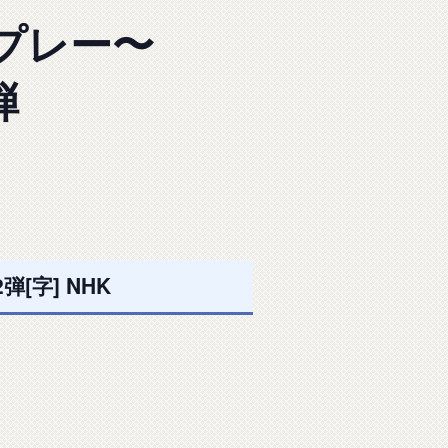
プレー〜
弾
[字] NHK