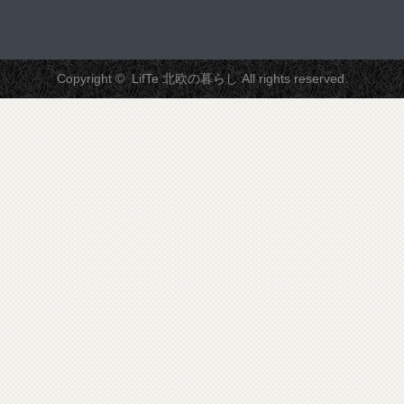
Copyright ©
LifTe 北欧の暮らし
All rights reserved.