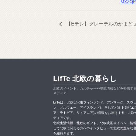
MXZQP
【Eテレ】グレーテルのかまど 
LifTe 北欧の暮らし
北欧のイベント、カルチャーや現地情報などを発信す
メディア
LifTeは、北欧5か国(フィンランド、デンマーク、スウ
ン、ノルウェー、アイスランド)、そしてバルト3国(エ
ア、ラトビア、リトアニア)の情報をお届けする、北欧w
ディアです。
北欧生活情報、北欧のギフト、北欧映画やイベント情
して北欧に関わる方へのインタビューで北欧の豊かな
を紐解きます。