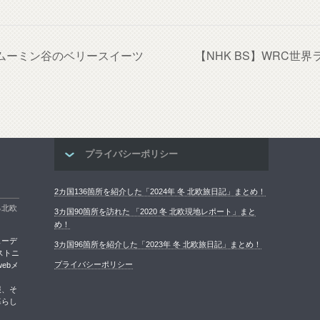
ムーミン谷のベリースイーツ
【NHK BS】WRC世界
プライバシーポリシー
2カ国136箇所を紹介した「2024年 冬 北欧旅日記」まとめ！
る北欧
3カ国90箇所を訪れた 「2020 冬 北欧現地レポート」まと
め！
ェーデ
3カ国96箇所を紹介した「2023年 冬 北欧旅日記」まとめ！
ストニ
プライバシーポリシー
ebメ
報、そ
暮らし