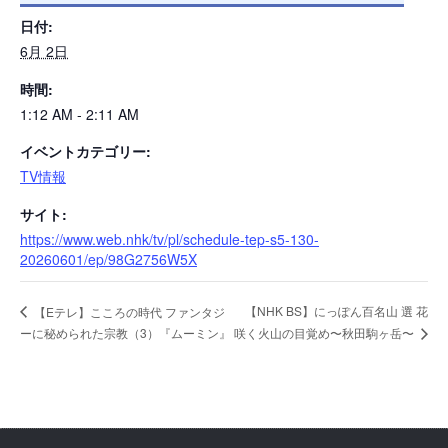
日付:
6月 2日
時間:
1:12 AM - 2:11 AM
イベントカテゴリー:
TV情報
サイト:
https://www.web.nhk/tv/pl/schedule-tep-s5-130-
20260601/ep/98G2756W5X
【NHK BS】にっぽん百名山 選 花
【Eテレ】こころの時代 ファンタジ
ーに秘められた宗教（3）『ムーミン』
咲く火山の目覚め〜秋田駒ヶ岳〜