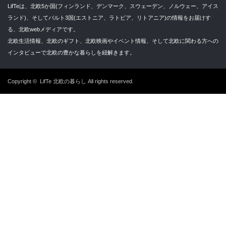
LifTeは、北欧5か国(フィンランド、デンマーク、スウェーデン、ノルウェー、アイス
ランド)、そしてバルト3国(エストニア、ラトビア、リトアニア)の情報をお届けす
る、北欧webメディアです。
北欧生活情報、北欧のギフト、北欧映画やイベント情報、そして北欧に関わる方への
インタビューで北欧の豊かな暮らしを紐解きます。
Copyright ©
LifTe 北欧の暮らし
All rights reserved.