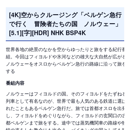
[4K]空からクルージング「ベルゲン急行
で行く 冒険者たちの国 ノルウェー」
[5.1][字][HDR] NHK BSP4K
世界各地の絶景のなかを空からゆったりと旅をする紀行番
組。今回はフィヨルドや氷河などの雄大な大自然が広がる
ノルウェーをオスロからベルゲン急行の路線に沿って旅を
する
番組内容
ノルウェーはフィヨルドの国。そのフィヨルドをたずねる
列車として有名なのが、世界で最も人気のある鉄道に選ば
れたこともあるベルゲン急行だ。旅では首都オスロを出発
し、フィヨルドをめぐりながら、フィヨルドの玄関口の古
都ベルゲンまで旅をする。途中では蒸気機関車の路線や独
特の姿をした教会にも出会う。バイキングの国としても知