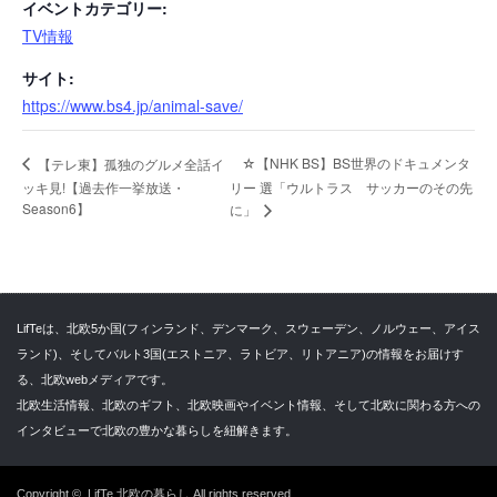
イベントカテゴリー:
TV情報
サイト:
https://www.bs4.jp/animal-save/
☆【NHK BS】BS世界のドキュメンタ
【テレ東】孤独のグルメ全話イ
ッキ見!【過去作一挙放送・
リー 選「ウルトラス サッカーのその先
Season6】
に」
LifTeは、北欧5か国(フィンランド、デンマーク、スウェーデン、ノルウェー、アイス
ランド)、そしてバルト3国(エストニア、ラトビア、リトアニア)の情報をお届けす
る、北欧webメディアです。
北欧生活情報、北欧のギフト、北欧映画やイベント情報、そして北欧に関わる方への
インタビューで北欧の豊かな暮らしを紐解きます。
Copyright ©
LifTe 北欧の暮らし
All rights reserved.