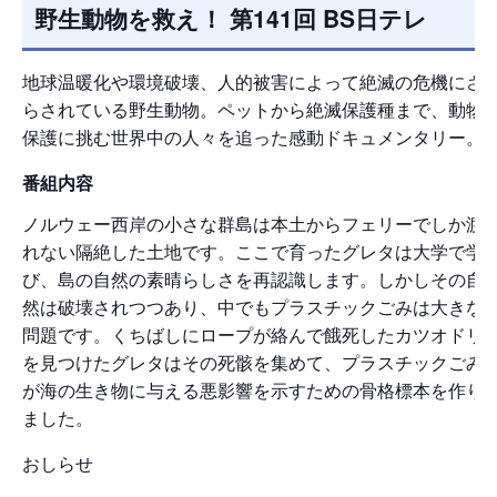
野生動物を救え！ 第141回 BS日テレ
地球温暖化や環境破壊、人的被害によって絶滅の危機にさ
らされている野生動物。ペットから絶滅保護種まで、動物
保護に挑む世界中の人々を追った感動ドキュメンタリー。
番組内容
ノルウェー西岸の小さな群島は本土からフェリーでしか渡
れない隔絶した土地です。ここで育ったグレタは大学で学
び、島の自然の素晴らしさを再認識します。しかしその自
然は破壊されつつあり、中でもプラスチックごみは大きな
問題です。くちばしにロープが絡んで餓死したカツオドリ
を見つけたグレタはその死骸を集めて、プラスチックごみ
が海の生き物に与える悪影響を示すための骨格標本を作り
ました。
おしらせ