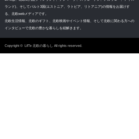
ランド)、そしてバルト3国(エストニア、ラトビア、リトアニア)の情報をお届けす
る、北欧webメディアです。
北欧生活情報、北欧のギフト、北欧映画やイベント情報、そして北欧に関わる方への
インタビューで北欧の豊かな暮らしを紐解きます。
Copyright ©
LifTe 北欧の暮らし
All rights reserved.