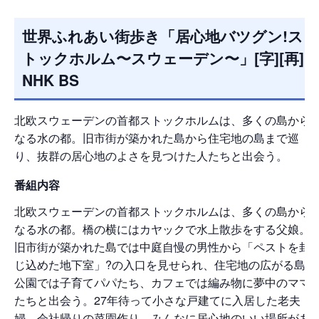
世界ふれあい街歩き「居心地バツグン!ス
トックホルム〜スウェーデン〜」[字][再]
NHK BS
北欧スウェーデンの首都ストックホルムは、多くの島から
なる水の都。旧市街が築かれた島から住宅地の島まで巡
り、抜群の居心地のよさを見つけた人たちと出会う。
番組内容
北欧スウェーデンの首都ストックホルムは、多くの島から
なる水の都。橋の横にはカヤックで水上散歩をする父娘。
旧市街が築かれた島では中庭自慢の男性から「ペストを封
じ込めた地下室」?の入口を見せられ、住宅地の広がる島の
公園では子育てパパたち、カフェでは編み物に夢中のママ
たちと出会う。27年待って小さな戸建てに入居した老夫
婦、会社帰りの菜園作り。みんなに居心地のいい場所があ