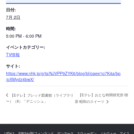
日付:
7月 2日
時間:
5:00 PM - 6:00 PM
イベントカテゴリー:
TV情報
サイト:
https://www.nhk.jp/g/ts/NJVPP9ZYK6/blog/bl/paee1p7K4a/bp
/pXMydz4bwX/
【Eテレ】おとな時間研究所 喫
【Eテレ】ブレッド図書館（ライブラリ
ー）（8）「デニッシュ」
茶 昭和のスイーツ
LifTeは、北欧5か国(フィンランド、デンマーク、スウェーデン、ノルウェー、アイス