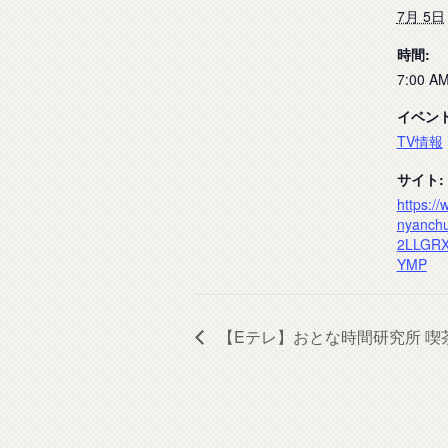
7月 5日
時間:
7:00 AM
イベン
TV情報
サイト:
https:/
nyanchu/
2LLGRX
YMP
【Eテレ】おとな時間研究所 喫