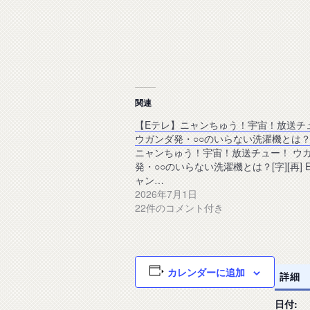
関連
【Eテレ】ニャンちゅう！宇宙！放送チ
ウガンダ発・○○のいらない洗濯機とは
ニャンちゅう！宇宙！放送チュー！ ウ
発・○○のいらない洗濯機とは？[字][再] 
ャン…
2026年7月1日
22件のコメント付き
カレンダーに追加
詳細
日付: