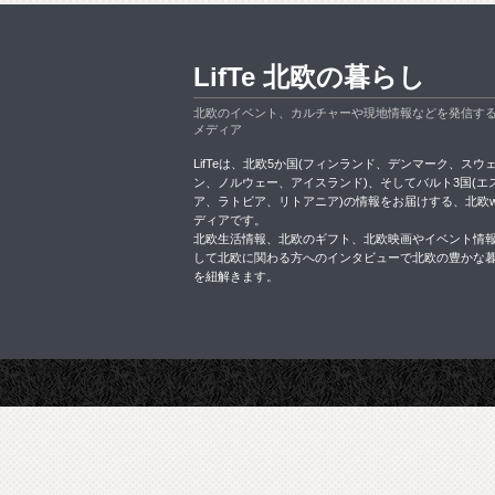
LifTe 北欧の暮らし
北欧のイベント、カルチャーや現地情報などを発信す
メディア
LifTeは、北欧5か国(フィンランド、デンマーク、スウ
ン、ノルウェー、アイスランド)、そしてバルト3国(エ
ア、ラトビア、リトアニア)の情報をお届けする、北欧w
ディアです。
北欧生活情報、北欧のギフト、北欧映画やイベント情
して北欧に関わる方へのインタビューで北欧の豊かな
を紐解きます。