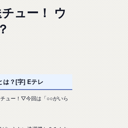
チュー！ ウ
？
？[字] Eテレ
チュー！▽今回は「○○がいら