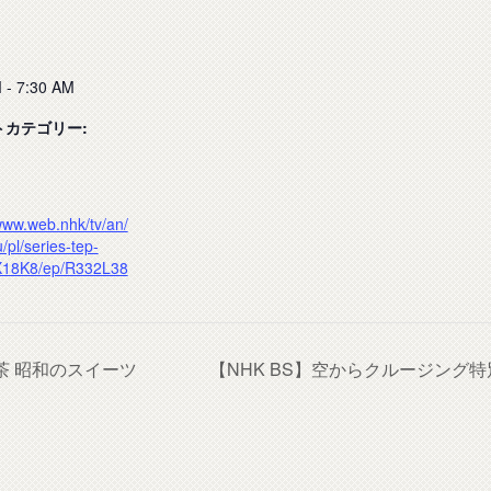
 - 7:30 AM
トカテゴリー:
/www.web.nhk/tv/an/
pl/series-tep-
18K8/ep/R332L38
茶 昭和のスイーツ
【NHK BS】空からクルージング特