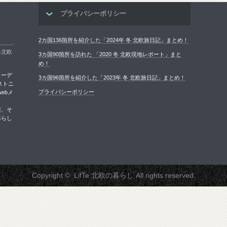
プライバシーポリシー
2カ国136箇所を紹介した「2024年 冬 北欧旅日記」まとめ！
る北欧
3カ国90箇所を訪れた 「2020 冬 北欧現地レポート」まと
め！
ェーデ
3カ国96箇所を紹介した「2023年 冬 北欧旅日記」まとめ！
ストニ
プライバシーポリシー
ebメ
報、そ
暮らし
Copyright ©
LifTe 北欧の暮らし
All rights reserved.