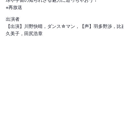
※再放送
出演者
【出演】川野快晴，ダンス☆マン，【声】羽多野渉，比嘉
久美子，田尻浩章