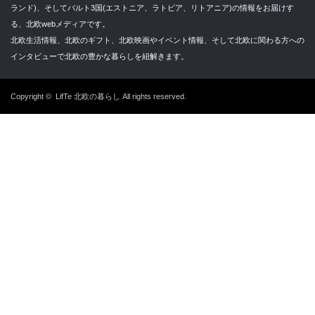
ランド)、そしてバルト3国(エストニア、ラトビア、リトアニア)の情報をお届けす
る、北欧webメディアです。
北欧生活情報、北欧のギフト、北欧映画やイベント情報、そして北欧に関わる方への
インタビューで北欧の豊かな暮らしを紐解きます。
Copyright ©
LifTe 北欧の暮らし
All rights reserved.