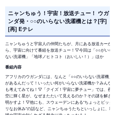
ニャンちゅう！宇宙！放送チュー！ ウガ
ンダ発・○○のいらない洗濯機とは？[字]
[再] Eテレ
ニャンちゅうと宇宙人の仲間たちが、月にある放送カーか
ら、宇宙に向けて番組を放送チュー！▽今回は「○○がいら
ない洗濯機」「地球ノヒトコト（おいしい！）」ほか
番組内容
アフリカのウガンダには、なんと「○○のいらない洗濯機」
があるんだって！いったい何がいらない洗濯機か？みんな
も考えてみてね！▽「クイズ！宇宙に夢チュー」では、夜
空に輝く星が、なぜまたたいて見えるのか？その謎を解き
明かすよ！▽他にも、スウェーデンにある“ちょっとビック
リなお休み”の話など、ニャンちゅうたちといっしょに、地
球や宇宙の知られざる魅力に迫っちゃおう！