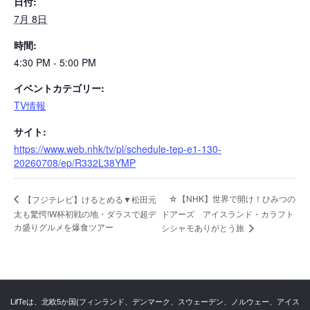
日付:
7月 8日
時間:
4:30 PM - 5:00 PM
イベントカテゴリー:
TV情報
サイト:
https://www.web.nhk/tv/pl/schedule-tep-e1-130-
20260708/ep/R332L38YMP
☆【NHK】世界で開け！ひみつの
【フジテレビ】けるとめる▼松田元
太も驚愕!W杯初戦の地・ダラスで超デ
ドアーズ アイスランド・カラフト
カ盛りグルメを爆食ツアー
シシャモありがとう旅
LifTeは、北欧5か国(フィンランド、デンマーク、スウェーデン、ノルウェー、アイス