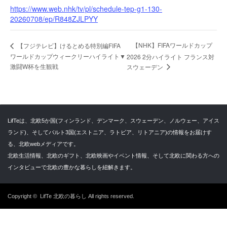
https://www.web.nhk/tv/pl/schedule-tep-g1-130-
20260708/ep/R848ZJLPYY
【NHK】FIFAワールドカップ
【フジテレビ】けるとめる特別編FIFA
ワールドカップウィークリーハイライト▼
2026 2分ハイライト フランス対
激闘W杯を生観戦
スウェーデン
LifTeは、北欧5か国(フィンランド、デンマーク、スウェーデン、ノルウェー、アイス
ランド)、そしてバルト3国(エストニア、ラトビア、リトアニア)の情報をお届けす
る、北欧webメディアです。
北欧生活情報、北欧のギフト、北欧映画やイベント情報、そして北欧に関わる方への
インタビューで北欧の豊かな暮らしを紐解きます。
Copyright ©
LifTe 北欧の暮らし
All rights reserved.