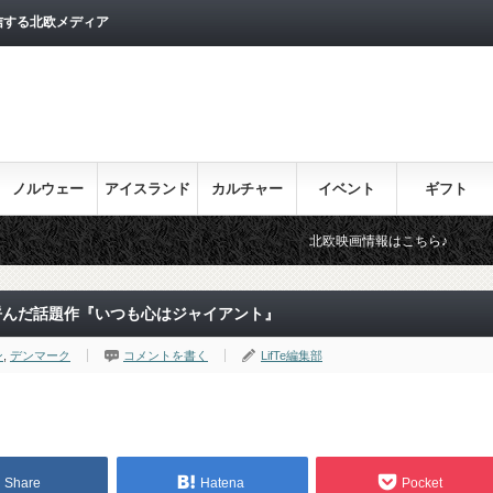
信する北欧メディア
ノルウェー
アイスランド
カルチャー
イベント
ギフト
北欧映画情報はこちら♪
目を通してお
を呼んだ話題作『いつも心はジャイアント』
ン
,
デンマーク
コメントを書く
LifTe編集部
Share
Hatena
Pocket