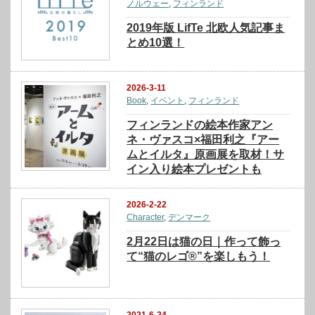
ノルウェー
,
フィンランド
2019年版 LifTe 北欧人気記事ま
とめ10選！
2026-3-11
Book
,
イベント
,
フィンランド
フィンランドの絵本作家アン
ネ・ヴァスコ×福田利之『アー
ムとイルタ』原画展を取材！サ
イン入り絵本プレゼントも
2026-2-22
Character
,
デンマーク
2月22日は猫の日｜作って飾っ
て“猫のレゴ®”を楽しもう！
2021-6-24