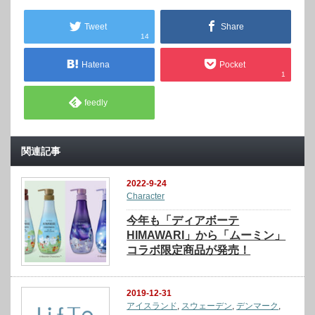
Tweet
Share
14
Hatena
Pocket
1
feedly
関連記事
2022-9-24
Character
今年も「ディアボーテ
HIMAWARI」から「ムーミン」
コラボ限定商品が発売！
2019-12-31
アイスランド
,
スウェーデン
,
デンマーク
,