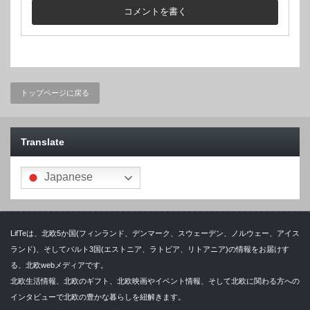
トップページに戻る
Translate
Japanese
LifTeは、北欧5か国(フィンランド、デンマーク、スウェーデン、ノルウェー、アイス
ランド)、そしてバルト3国(エストニア、ラトビア、リトアニア)の情報をお届けす
る、北欧webメディアです。
北欧生活情報、北欧のギフト、北欧映画やイベント情報、そして北欧に関わる方への
インタビューで北欧の豊かな暮らしを紐解きます。