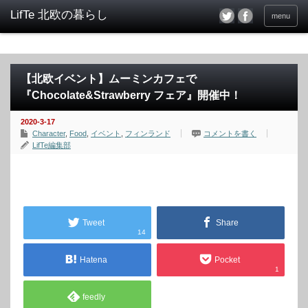
menu
【北欧イベント】ムーミンカフェで
『Chocolate&Strawberry フェア』開催中！
2020-3-17
Character
,
Food
,
イベント
,
フィンランド
コメントを書く
LifTe編集部
Tweet
Share
14
Hatena
Pocket
1
feedly