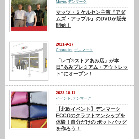
Movie
,
デンマーク
マッツ・ミケルセン主演『アダ
ムズ・アップル』のDVDが販売
開始！
2021-9-17
Character
,
デンマーク
「レゴ®ストアあみ店」が本
日”あみプレミアム・アウトレッ
ト”にオープン！
2023-10-11
イベント
,
デンマーク
【北欧イベント】デンマーク
ECCOのクラフトマンシップを
体験！自分だけの ポットバッグ
を作ろう！