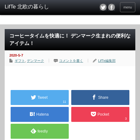
menu
コーヒータイムを快適に！ デンマーク生まれの便利な
アイテム！
2020-5-7
ギフト
,
デンマーク
コメントを書く
LifTe編集部
Tweet
Share
11
Hatena
Pocket
3
feedly