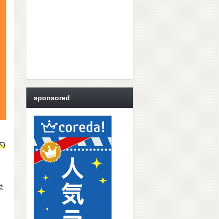
sponsored
木)
ま