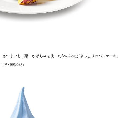
、
さつまいも
、
栗
、
かぼちゃ
を使った秋の味覚がぎっしりのパンケーキ
格：￥599(税込)