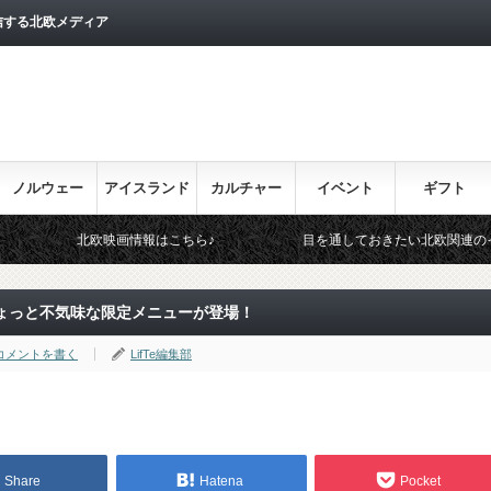
信する北欧メディア
ノルウェー
アイスランド
カルチャー
イベント
ギフト
欧映画情報はこちら♪
目を通しておきたい北欧関連のイベント！
ょっと不気味な限定メニューが登場！
コメントを書く
LifTe編集部
Share
Hatena
Pocket