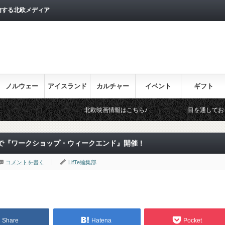
信する北欧メディア
ノルウェー
アイスランド
カルチャー
イベント
ギフト
北欧映画情報はこちら♪
目を通しておきたい北欧関連のイ
で『ワークショップ・ウィークエンド』開催！
コメントを書く
LifTe編集部
Share
Hatena
Pocket