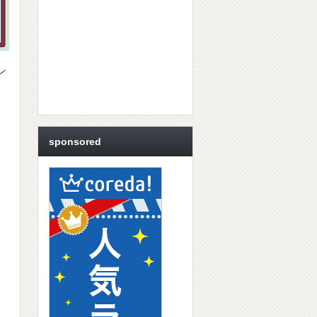
ン
sponsored