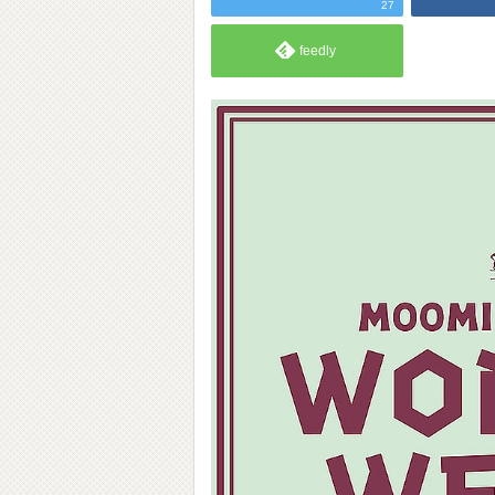
27
feedly