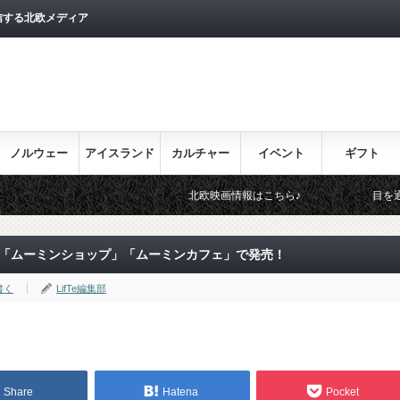
信する北欧メディア
ノルウェー
アイスランド
カルチャー
イベント
ギフト
北欧映画情報はこちら♪
目を通しておきたい北
グ「ムーミンショップ」「ムーミンカフェ」で発売！
書く
LifTe編集部
Share
Hatena
Pocket