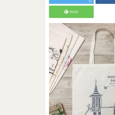
15
feedly