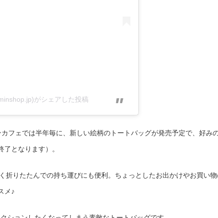
minshop.jp)がシェアした投稿
ンカフェでは半年毎に、新しい絵柄のトートバッグが発売予定で、好み
終了となります）。
薄く折りたたんでの持ち運びにも便利。ちょっとしたお出かけやお買い物
スメ♪
コレクションしたくなってしまう素敵なトートバッグです。