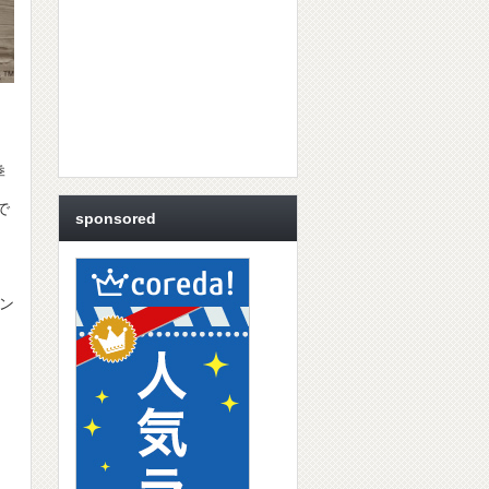
季
で
sponsored
ン