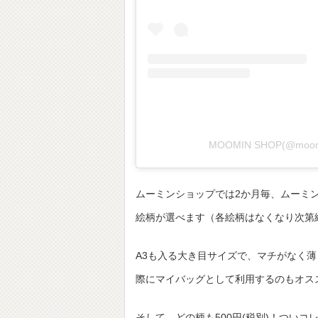
MOOMIN SHOP(@moo
ムーミンショップでは2か月毎、ムーミ
絵柄が選べます（各絵柄はなくなり次第
A3も入る大き目サイズで、マチがなく
際にマイバッグとして利用するのもオス
そして、どの柄も500円(税別)！つい