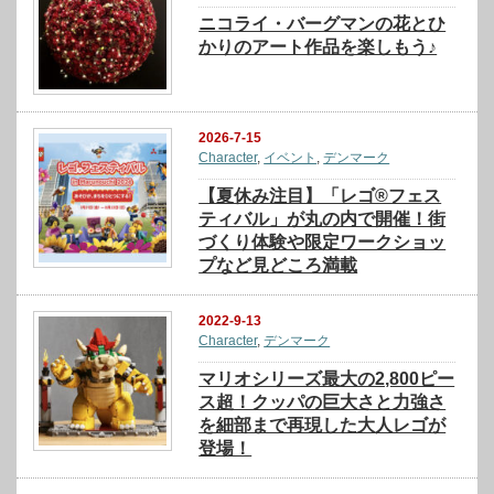
ニコライ・バーグマンの花とひ
かりのアート作品を楽しもう♪
2026-7-15
Character
,
イベント
,
デンマーク
【夏休み注目】「レゴ®フェス
ティバル」が丸の内で開催！街
づくり体験や限定ワークショッ
プなど見どころ満載
2022-9-13
Character
,
デンマーク
マリオシリーズ最大の2,800ピー
ス超！クッパの巨大さと力強さ
を細部まで再現した大人レゴが
登場！