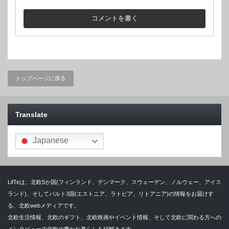
トップページに戻る
Translate
Japanese
LifTeは、北欧5か国(フィンランド、デンマーク、スウェーデン、ノルウェー、アイス
ランド)、そしてバルト3国(エストニア、ラトビア、リトアニア)の情報をお届けす
る、北欧webメディアです。
北欧生活情報、北欧のギフト、北欧映画やイベント情報、そして北欧に関わる方への
インタビューで北欧の豊かな暮らしを紐解きます。