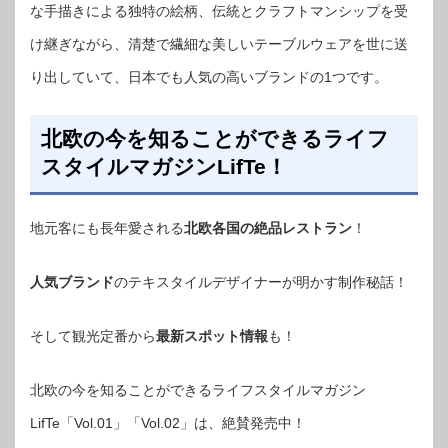
な手描きによる独特の絵柄、伝統とクラフトマンシップを受
け継ぎながら、清楚で繊細な美しいテーブルウェアを世に送
り出していて、日本でも人気の高いブランドの1つです。
北欧の今を知ることができるライフ
スタイルマガジンLifTe！
地元客にも長年愛される
北欧各国の絶品レストラン
！
人気ブランド
のテキスタイルデザイナーが明かす制作秘話！
そして観光定番から
最新スポット情報
も！
北欧の今を知ることができるライフスタイルマガジン
LifTe「Vol.01」「Vol.02」は、絶賛発売中！