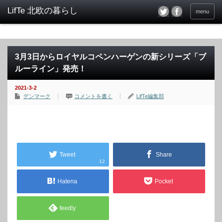
menu
3月3日からロイヤルコペンハーゲンの新シリーズ「ブ
ルーライン」発売！
2021-3-2
デンマーク
コメントを書く
LifTe編集部
Tweet
Share
12
Hatena
Pocket
feedly