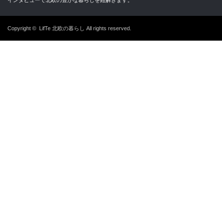
Copyright ©
LifTe 北欧の暮らし
All rights reserved.