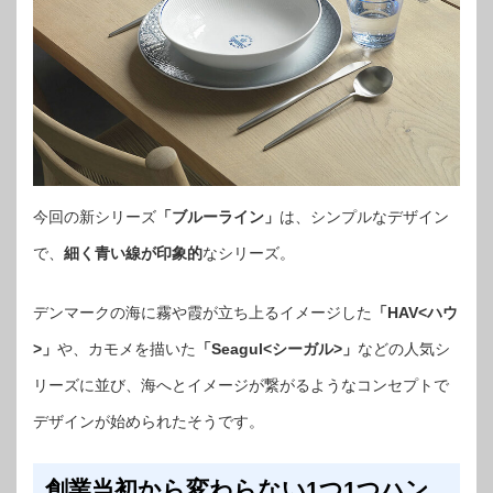
今回の新シリーズ
「ブルーライン」
は、シンプルなデザイン
で、
細く青い線が印象的
なシリーズ。
デンマークの海に霧や霞が立ち上るイメージした
「HAV<ハウ
>」
や、カモメを描いた
「Seagul<シーガル>」
などの人気シ
リーズに並び、海へとイメージが繋がるようなコンセプトで
デザインが始められたそうです。
創業当初から変わらない1つ1つハン