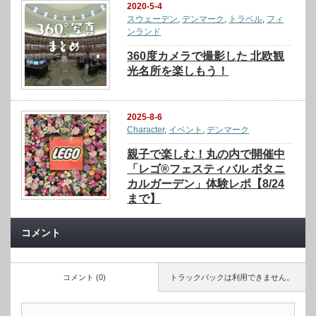
2020-5-4
スウェーデン
,
デンマーク
,
トラベル
,
フィ
ンランド
360度カメラで撮影した 北欧観
光名所を楽しもう！
2025-8-6
Character
,
イベント
,
デンマーク
親子で楽しむ！丸の内で開催中
「レゴ®フェスティバル ボタニ
カルガーデン」体験レポ【8/24
まで】
コメント
コメント (0)
トラックバックは利用できません。