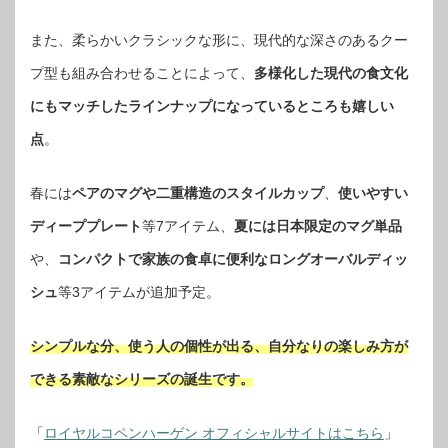
また、柔らかいクラシックな形に、現代的な深さのあるクー
プ型も組み合わせることによって、
多様化した現代の食文化
にもマッチしたラインナップになっているところも嬉しい
点
。
春には
ペアのマグや二重構造のスタイルカップ
、
使いやすい
ディーププレート
等7アイテム、
夏には日本限定のマグ単品
や、
コンパクトで家族の食卓に便利なロングオーバルディッ
シュ
等3アイテムが追加予定。
シンプルな分、使う人の個性が出る、自分なりの楽しみ方が
できる素敵なシリーズの誕生です。
「
ロイヤルコペンハーゲン オフィシャルサイトはこちら
」