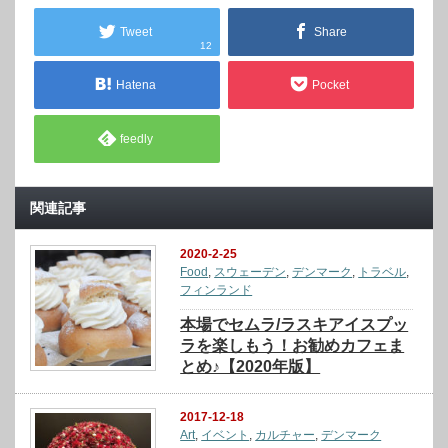
Tweet
Share
12
Hatena
Pocket
feedly
関連記事
2020-2-25
Food
,
スウェーデン
,
デンマーク
,
トラベル
,
フィンランド
本場でセムラ/ラスキアイスプッ
ラを楽しもう！お勧めカフェま
とめ♪【2020年版】
2017-12-18
Art
,
イベント
,
カルチャー
,
デンマーク