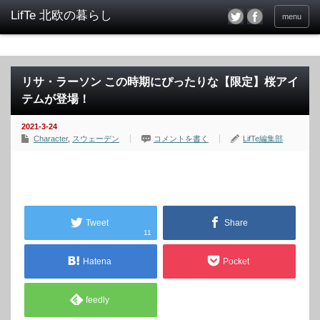
menu
リサ・ラーソン この時期にぴったりな【限定】桜アイ
テムが登場！
2021-3-24
Character
,
スウェーデン
コメントを書く
LifTe編集部
Tweet
Share
11
Hatena
Pocket
feedly