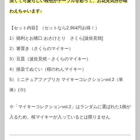
淡くて可愛らしい桜色がテーブルを彩って、お花見気分が味
わえちゃいます♪
【セット内容】（セットなら2,964円お得！）
1）徳利とお猪口 おさけとり さくら[波佐見焼]
2）箸置き（さくらのマイキー）
3）豆皿（波佐見焼・さくらのマイキー）
4）捺染てぬぐい（桜のれんマイキー）
5）ミニチュアファブリカ マイキーコレクションvol.2（単
体）(※)
※「マイキーコレクションvol.2」はランダムに選ばれた1個が
入るため、桜マイキーが入っているとは限りません