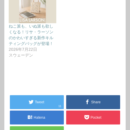
ねこ派も、いぬ派も欲し
くなる！リサ・ラーソン
のかわいすぎる新作キル
ティングバッグが登場！
2026年7月22日
スウェーデン
Tweet
Share
11
Hatena
Pocket