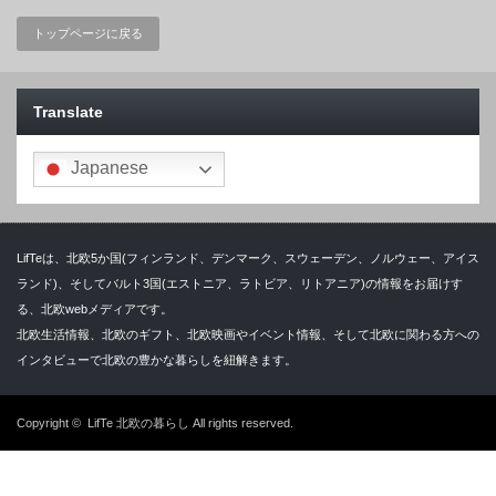
トップページに戻る
Translate
Japanese
LifTeは、北欧5か国(フィンランド、デンマーク、スウェーデン、ノルウェー、アイス
ランド)、そしてバルト3国(エストニア、ラトビア、リトアニア)の情報をお届けす
る、北欧webメディアです。
北欧生活情報、北欧のギフト、北欧映画やイベント情報、そして北欧に関わる方への
インタビューで北欧の豊かな暮らしを紐解きます。
Copyright ©
LifTe 北欧の暮らし
All rights reserved.