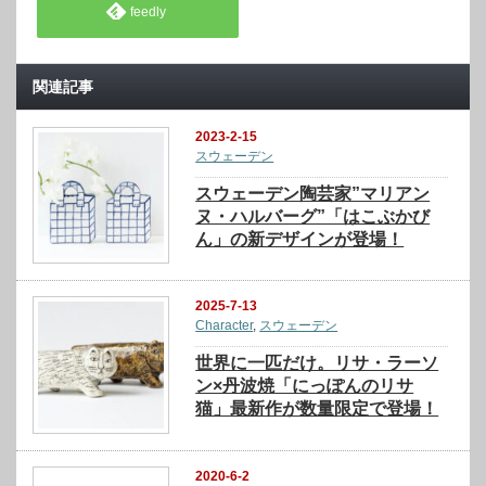
feedly
関連記事
2023-2-15
スウェーデン
スウェーデン陶芸家”マリアン
ヌ・ハルバーグ”「はこぶかび
ん」の新デザインが登場！
2025-7-13
Character
,
スウェーデン
世界に一匹だけ。リサ・ラーソ
ン×丹波焼「にっぽんのリサ
猫」最新作が数量限定で登場！
2020-6-2