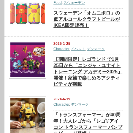
Food
,
スウェーデン
スウェーデン「オムニポロ」の
低アルコールクラフトビールが
IKEA限定販売！
2025-1-25
Character
,
イベント
,
デンマーク
【期間限定】レゴランド で1月
25日から「ニンジャ・ユナイト
トレーニング アカデミー2025」
開催！家族で楽しめるアクティ
ビティが満載
2024-6-19
Character
,
デンマーク
「トランスフォーマー」が40周
年！大人レゴから「レゴ®アイ
コン トランスフォーマー バンブ