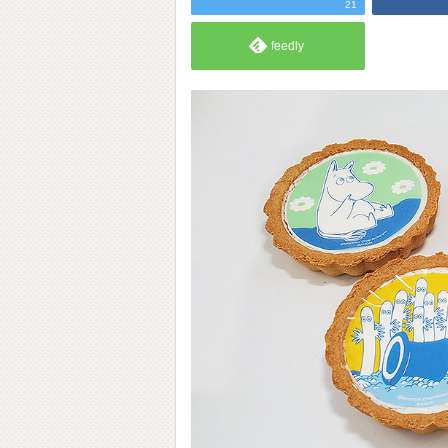
21
feedly