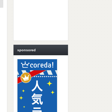
入
sponsored