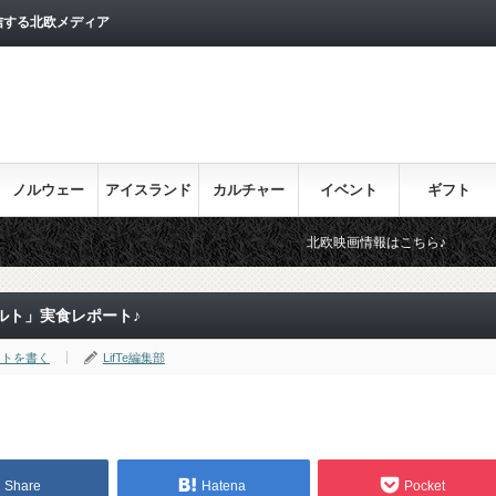
信する北欧メディア
ノルウェー
アイスランド
カルチャー
イベント
ギフト
北欧映画情報はこちら♪
目を通して
ルト」実食レポート♪
ントを書く
LifTe編集部
Share
Hatena
Pocket