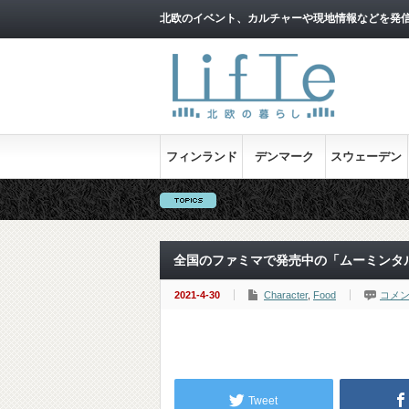
北欧のイベント、カルチャーや現地情報などを発
フィンランド
デンマーク
スウェーデン
全国のファミマで発売中の「ムーミンタ
2021-4-30
Character
,
Food
コメ
Tweet