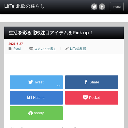
menu
生活を彩る北欧注目アイテムをPick up！
2021-6-27
Food
コメントを書く
LifTe編集部
Tweet
Share
10
Hatena
Pocket
feedly