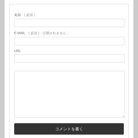
名前
( 必須 )
E-MAIL
( 必須 ) - 公開されません -
URL