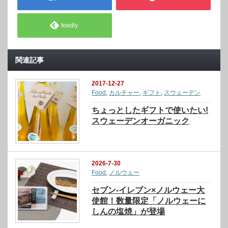
feedly
関連記事
2017-12-27
Food
,
カルチャー
,
ギフト
,
スウェーデン
ちょっとしたギフトで使いたい!
スウェーデンオーガニック
2026-7-30
Food
,
ノルウェー
セブン‐イレブン×ノルウェー大
使館！数量限定「ノルウェーに
しんの塩焼」が登場