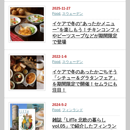
2025-11-27
Food
,
スウェーデン
イケアで冬の“あったかメニュ
ー”を楽しもう！チキンコンフィ
やビーツスープなどが期間限定
で登場
2022-1-6
Food
,
スウェーデン
イケアで冬のあったかごちそう
「シチュー＆グラタンフェア」
を期間限定で開催！セムラにも
注目！
2024-5-2
Food
,
フィンランド
雑誌「LifTe 北欧の暮らし
vol.05」で紹介したフィンラン