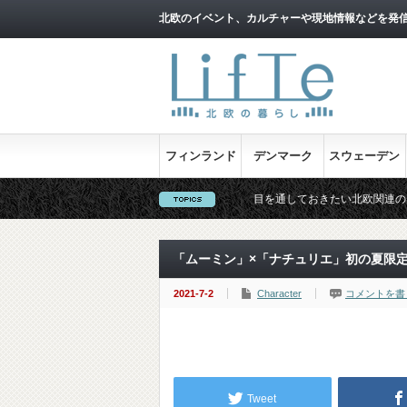
北欧のイベント、カルチャーや現地情報などを発
フィンランド
デンマーク
スウェーデン
北欧映画情報はこちら♪
目を通しておきたい北欧関連のイベント！
「ムーミン」×「ナチュリエ」初の夏限定
2021-7-2
Character
コメントを書
Tweet