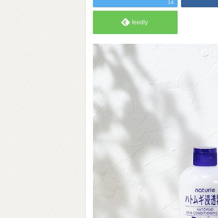
14
feedly