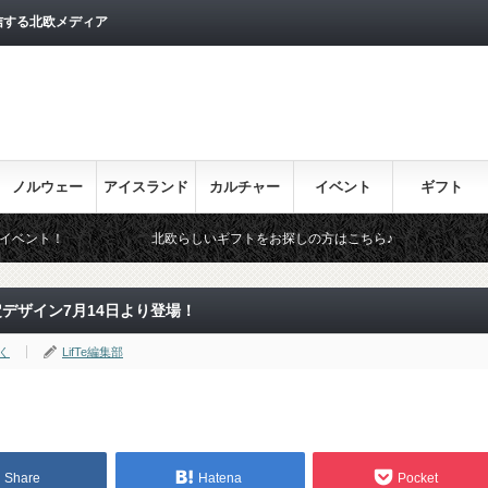
信する北欧メディア
ノルウェー
アイスランド
カルチャー
イベント
ギフト
北欧らしいギフトをお探しの方はこちら♪
デザイン7月14日より登場！
く
LifTe編集部
Share
Hatena
Pocket