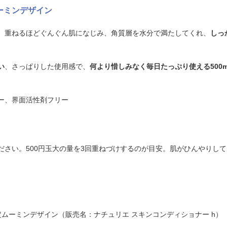
ーミンデザイン
、重ねるほどぐんぐん肌になじみ、角質層を水分で満たしてくれ、
しっ
い
、さっぱりした使用感で、
何より惜しみなく毎日たっぷり使える500m
ー、界面活性剤フリー
ださい。500円玉大の量を3回重ねづけするのが目安。肌がひんやりして
。
定ムーミンデザイン（販売名：ナチュリエ スキンコンディショナー h）