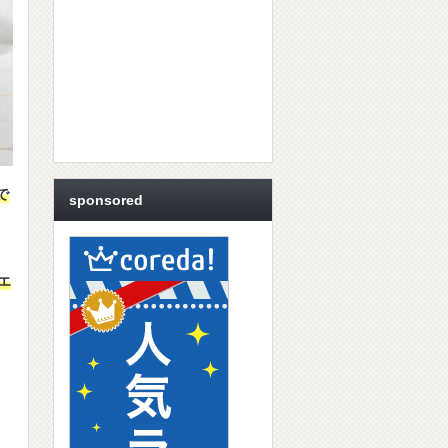
で
sponsored
エ