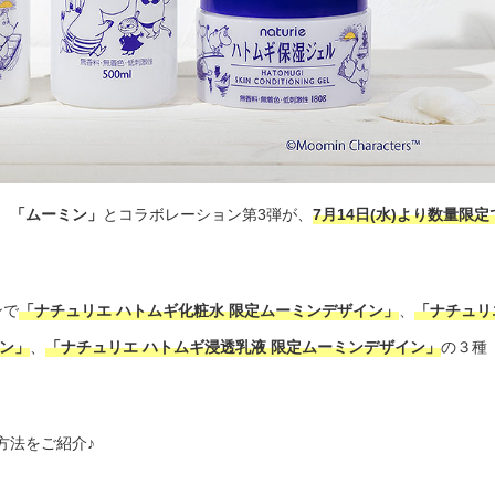
、
「ムーミン」
とコラボレーション第3弾が、
7月14日(水)より数量限定
ンで
「ナチュリエ ハトムギ化粧水 限定ムーミンデザイン」
、
「ナチュリ
ン」
、
「ナチュリエ ハトムギ浸透乳液 限定ムーミンデザイン」
の３種
方法をご紹介♪