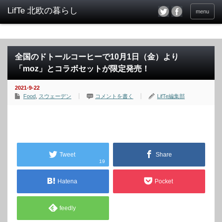
menu
全国のドトールコーヒーで10月1日（金）より
「moz」とコラボセットが限定発売！
2021-9-22
Food
,
スウェーデン
コメントを書く
LifTe編集部
Tweet
Share
19
Hatena
Pocket
feedly