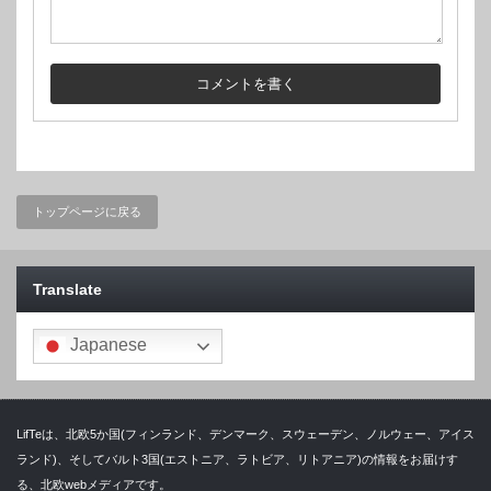
トップページに戻る
Translate
Japanese
LifTeは、北欧5か国(フィンランド、デンマーク、スウェーデン、ノルウェー、アイス
ランド)、そしてバルト3国(エストニア、ラトビア、リトアニア)の情報をお届けす
る、北欧webメディアです。