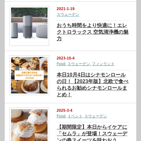
2021-1-19
スウェーデン
おうち時間をより快適に！エレ
クトロラックス 空気清浄機の魅
力
2023-10-4
Food
,
スウェーデン
,
フィンランド
本日10月4日はシナモンロール
の日！【2023年版】北欧で食べ
られるお勧めシナモンロールま
とめ！
2025-3-4
Food
,
イベント
,
スウェーデン
【期間限定】本日からイケアに
「セムラ」が登場！スウェーデ
ンの春スイーツを味わおう