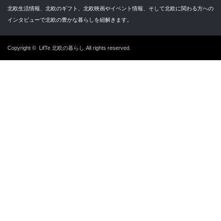
北欧生活情報、北欧のギフト、北欧映画やイベント情報、そして北欧に関わる方への
インタビューで北欧の豊かな暮らしを紐解きます。
Copyright ©
LifTe 北欧の暮らし
All rights reserved.