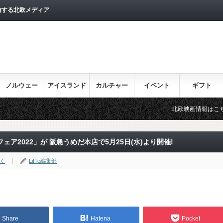
信する北欧メディア
ノルウェー
アイスランド
カルチャー
イベント
ギフト
北欧映画情報はこちら♪
目
ア2022」が 阪急うめだ本店で5月25日(水)より開催!
く
LifTe編集部
Share
Hatena
Pocket