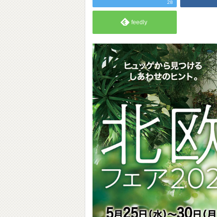
28
feedly