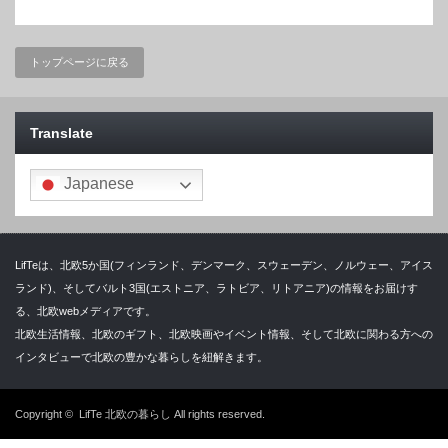
トップページに戻る
Translate
Japanese
LifTeは、北欧5か国(フィンランド、デンマーク、スウェーデン、ノルウェー、アイス
ランド)、そしてバルト3国(エストニア、ラトビア、リトアニア)の情報をお届けす
る、北欧webメディアです。
北欧生活情報、北欧のギフト、北欧映画やイベント情報、そして北欧に関わる方への
インタビューで北欧の豊かな暮らしを紐解きます。
Copyright ©
LifTe 北欧の暮らし
All rights reserved.