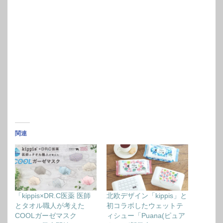
関連
「kippis×DR.C医薬 医師
北欧デザイン「kippis」と
とタオル職人が考えた
初コラボしたウェットテ
COOLガーゼマスク
ィシュー「Puana(ピュア