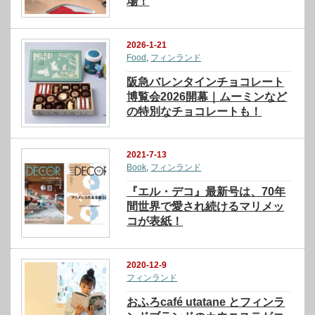
場！
2026-1-21
Food
,
フィンランド
阪急バレンタインチョコレート
博覧会2026開幕｜ムーミンなど
の特別なチョコレートも！
2021-7-13
Book
,
フィンランド
『エル・デコ』最新号は、70年
間世界で愛され続けるマリメッ
コが表紙！
2020-12-9
フィンランド
おふろcafé utatane とフィンラ