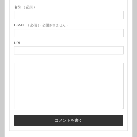
名前
( 必須 )
E-MAIL
( 必須 ) - 公開されません -
URL