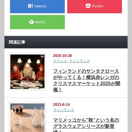
Hatena
Pocket
feedly
関連記事
2025-10-28
イベント
,
フィンランド
フィンランドのサンタクロース
がやってくる！横浜赤レンガの
クリスマスマーケット2025が開
催！
2023-8-14
フィンランド
マリメッコから”秋”という名の
グラスウェアシリーズが新登