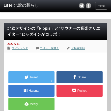
menu
北欧デザインの「kippis」と“サウナーの音楽クリエ
イター”ヒャダインがコラボ！
2022-6-11
フィンランド
コメントを書く
LifTe編集部
Tweet
Share
9
Hatena
Pocket
feedly