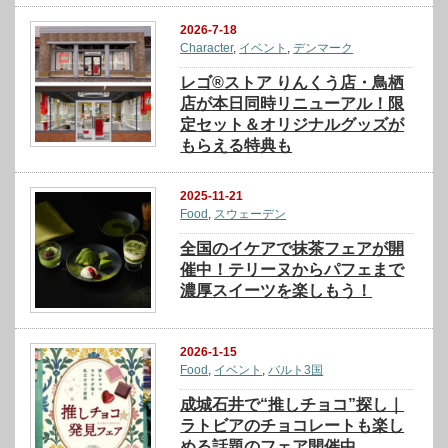
2026-7-18
Character
,
イベント
,
デンマーク
レゴ®ストア りんくう店・鳥栖
店が本日同時リニューアル！限
定セット＆オリジナルグッズが
もらえる特典も
2025-11-21
Food
,
スウェーデン
全国のイケアで抹茶フェアが開
催中！テリーヌからパフェまで
濃厚スイーツを楽しもう！
2026-1-15
Food
,
イベント
,
バルト3国
成城石井で“推しチョコ”探し｜
ラトビアのチョコレートも楽し
める話題のフェア開催中