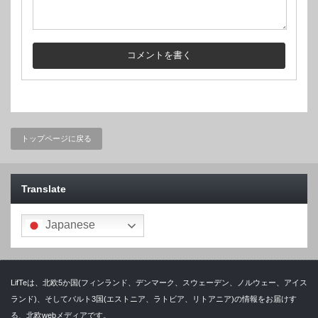
トップページに戻る
Translate
Japanese
LifTeは、北欧5か国(フィンランド、デンマーク、スウェーデン、ノルウェー、アイス
ランド)、そしてバルト3国(エストニア、ラトビア、リトアニア)の情報をお届けす
る、北欧webメディアです。