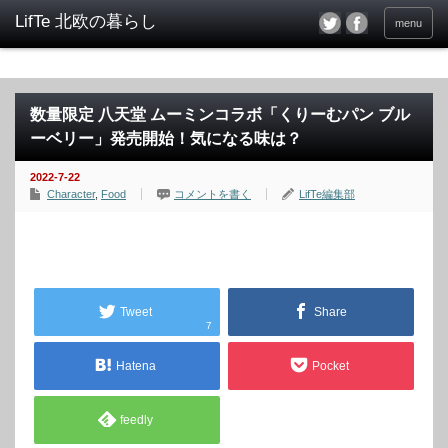
menu
数量限定 八天堂 ムーミンコラボ「くりーむパン ブル
ーベリー」発売開始！気になる味は？
2022-7-22
Character
,
Food
コメントを書く
LifTe編集部
Tweet
Share
7
Hatena
Pocket
feedly