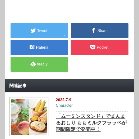
Tweet
Share
7
Hatena
Pocket
feedly
関連記事
2022-7-9
Character
「ムーミンスタンド」でまんま
るおしり ももミルクフラッペが
期間限定で発売中！