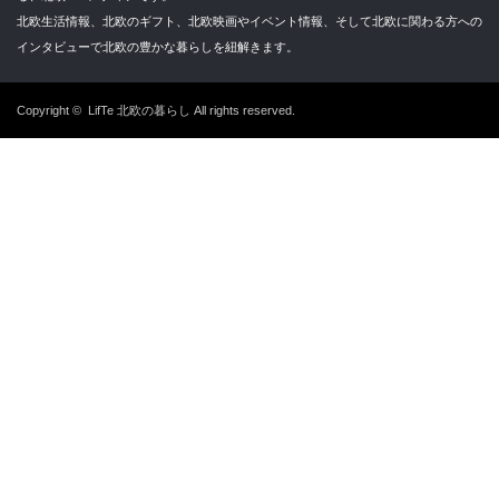
北欧生活情報、北欧のギフト、北欧映画やイベント情報、そして北欧に関わる方への
インタビューで北欧の豊かな暮らしを紐解きます。
Copyright ©
LifTe 北欧の暮らし
All rights reserved.