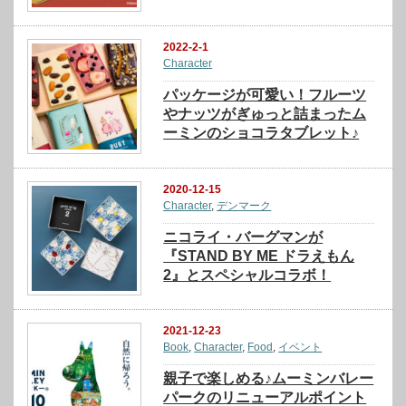
2022-2-1
Character
パッケージが可愛い！フルーツ
やナッツがぎゅっと詰まったム
ーミンのショコラタブレット♪
2020-12-15
Character
,
デンマーク
ニコライ・バーグマンが
『STAND BY ME ドラえもん
2』とスペシャルコラボ！
2021-12-23
Book
,
Character
,
Food
,
イベント
親子で楽しめる♪ムーミンバレー
パークのリニューアルポイント