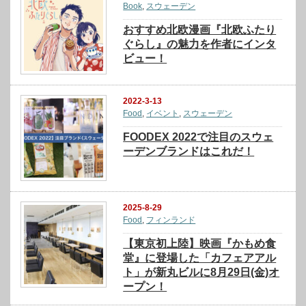
Book
,
スウェーデン
おすすめ北欧漫画『北欧ふたり
ぐらし』の魅力を作者にインタ
ビュー！
2022-3-13
Food
,
イベント
,
スウェーデン
FOODEX 2022で注目のスウェ
ーデンブランドはこれだ！
2025-8-29
Food
,
フィンランド
【東京初上陸】映画『かもめ食
堂』に登場した「カフェアアル
ト」が新丸ビルに8月29日(金)オ
ープン！