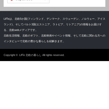
LifTeは、北欧5か国(フィンランド、デンマーク、スウェーデン、ノルウェー、アイス
ランド)、そしてバルト3国(エストニア、ラトビア、リトアニア)の情報をお届けす
る、北欧webメディアです。
北欧生活情報、北欧のギフト、北欧映画やイベント情報、そして北欧に関わる方への
インタビューで北欧の豊かな暮らしを紐解きます。
Copyright ©
LifTe 北欧の暮らし
All rights reserved.