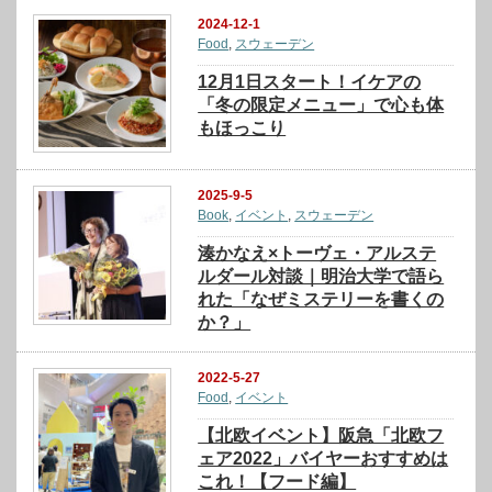
2024-12-1
Food
,
スウェーデン
12月1日スタート！イケアの
「冬の限定メニュー」で心も体
もほっこり
2025-9-5
Book
,
イベント
,
スウェーデン
湊かなえ×トーヴェ・アルステ
ルダール対談｜明治大学で語ら
れた「なぜミステリーを書くの
か？」
2022-5-27
Food
,
イベント
【北欧イベント】阪急「北欧フ
ェア2022」バイヤーおすすめは
これ！【フード編】