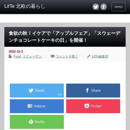
menu
食欲の秋！イケアで「アップルフェア」「スウェーデ
ンチョコレートケーキの日」を開催！
2022-11-3
Food
,
スウェーデン
コメントを書く
LifTe編集部
Tweet
Share
13
Hatena
Pocket
feedly