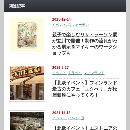
関連記事
2025-12-14
イベント
,
スウェーデン
親子で楽しむリサ・ラーソン展
が立川で開催！制作の流れがわ
かる展示＆マイキーのワークシ
ョップも
2019-9-27
イベント
,
トラベル
,
フィンランド
【北欧イベント】フィンランド
最古のカフェ「エクべリ」が松
屋銀座にやってくる！
2021-11-13
イベント
,
バルト3国
【北欧イベント】エストニアの