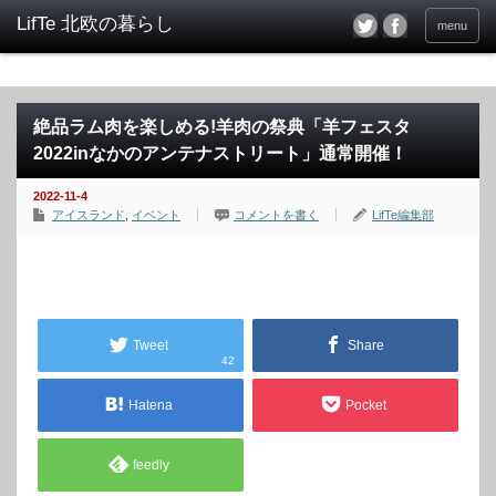
menu
絶品ラム肉を楽しめる!羊肉の祭典「羊フェスタ
2022inなかのアンテナストリート」通常開催！
2022-11-4
アイスランド
,
イベント
コメントを書く
LifTe編集部
Tweet
Share
42
Hatena
Pocket
feedly