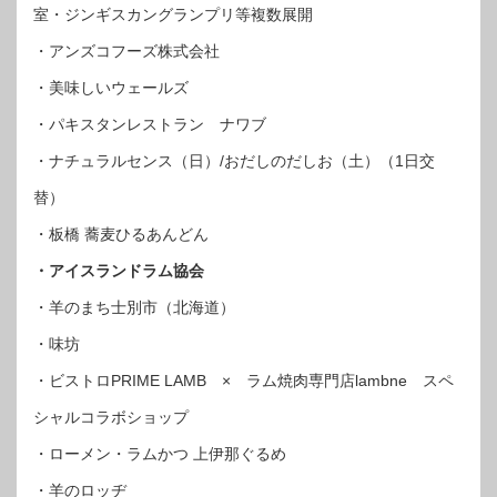
室・ジンギスカングランプリ等複数展開
・アンズコフーズ株式会社
・美味しいウェールズ
・パキスタンレストラン ナワブ
・ナチュラルセンス（日）/おだしのだしお（土）（1日交
替）
・板橋 蕎麦ひるあんどん
・アイスランドラム協会
・羊のまち士別市（北海道）
・味坊
・ビストロPRIME LAMB × ラム焼肉専門店lambne スペ
シャルコラボショップ
・ローメン・ラムかつ 上伊那ぐるめ
・羊のロッヂ