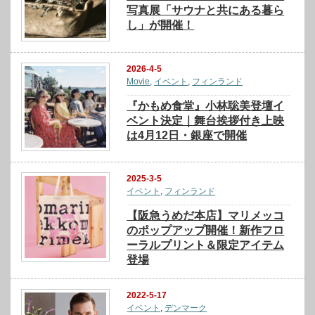
写真展「サウナと共にある暮ら
し」が開催！
2026-4-5
Movie
,
イベント
,
フィンランド
『かもめ食堂』小林聡美登壇イ
ベント決定｜舞台挨拶付き上映
は4月12日・銀座で開催
2025-3-5
イベント
,
フィンランド
【阪急うめだ本店】マリメッコ
のポップアップ開催！新作フロ
ーラルプリント＆限定アイテム
登場
2022-5-17
イベント
,
デンマーク