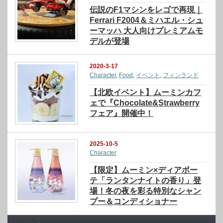
伝説のF1マシンをレゴで再現｜
Ferrari F2004＆ミハエル・シュ
ーマッハ 大人向けプレミアムモ
デルが登場
2020-3-17
Character
,
Food
,
イベント
,
フィンランド
【北欧イベント】ムーミンカフ
ェで『Chocolate&Strawberry
フェア』開催中！
2025-10-5
Character
【限定】ムーミン×ディアボー
テ「ランタンナイトの香り」登
場！冬の夜を彩る特別なシャン
プー＆コンディショナー