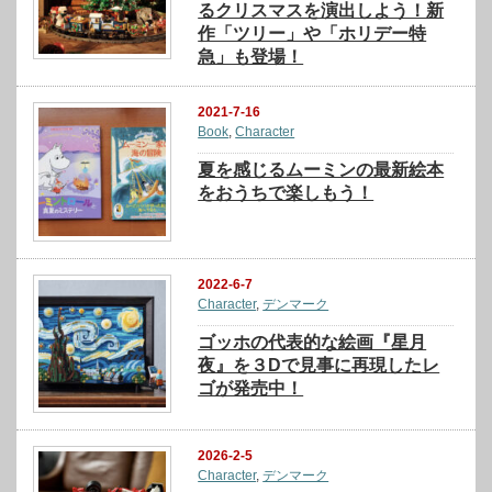
るクリスマスを演出しよう！新
作「ツリー」や「ホリデー特
急」も登場！
2021-7-16
Book
,
Character
夏を感じるムーミンの最新絵本
をおうちで楽しもう！
2022-6-7
Character
,
デンマーク
ゴッホの代表的な絵画『星月
夜』を３Dで見事に再現したレ
ゴが発売中！
2026-2-5
Character
,
デンマーク