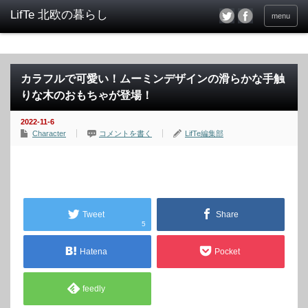
menu
カラフルで可愛い！ムーミンデザインの滑らかな手触
りな木のおもちゃが登場！
2022-11-6
Character
コメントを書く
LifTe編集部
Tweet
Share
5
Hatena
Pocket
feedly