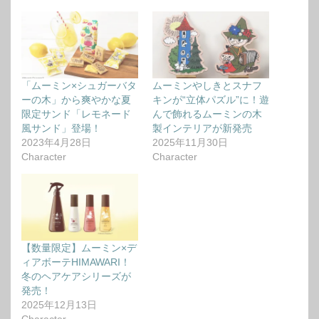
「ムーミン×シュガーバタ
ムーミンやしきとスナフ
ーの木」から爽やかな夏
キンが“立体パズル”に！遊
限定サンド「レモネード
んで飾れるムーミンの木
風サンド」登場！
製インテリアが新発売
2023年4月28日
2025年11月30日
Character
Character
【数量限定】ムーミン×デ
ィアボーテHIMAWARI！
冬のヘアケアシリーズが
発売！
2025年12月13日
Character