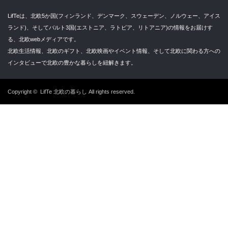
LifTeは、北欧5か国(フィンランド、デンマーク、スウェーデン、ノルウェー、アイス
ランド)、そしてバルト3国(エストニア、ラトビア、リトアニア)の情報をお届けす
る、北欧webメディアです。
北欧生活情報、北欧のギフト、北欧映画やイベント情報、そして北欧に関わる方への
インタビューで北欧の豊かな暮らしを紐解きます。
Copyright ©
LifTe 北欧の暮らし
All rights reserved.