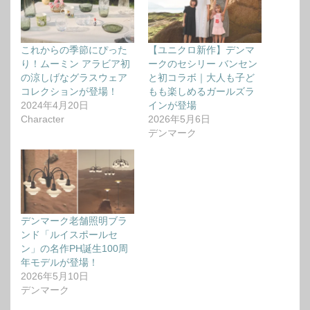
これからの季節にぴった
【ユニクロ新作】デンマ
り！ムーミン アラビア初
ークのセシリー バンセン
の涼しげなグラスウェア
と初コラボ｜大人も子ど
コレクションが登場！
もも楽しめるガールズラ
2024年4月20日
インが登場
Character
2026年5月6日
デンマーク
デンマーク老舗照明ブラ
ンド「ルイスポールセ
ン」の名作PH誕生100周
年モデルが登場！
2026年5月10日
デンマーク