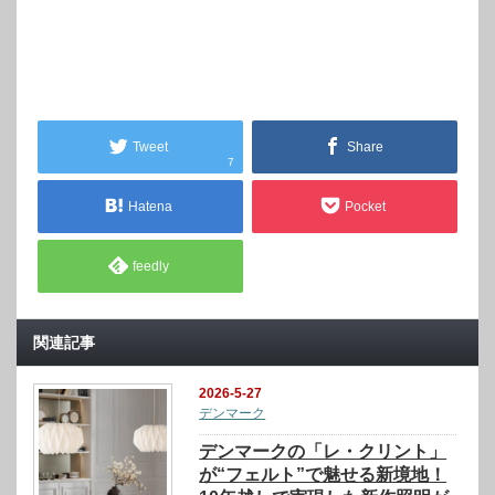
Tweet
Share
7
Hatena
Pocket
feedly
関連記事
2026-5-27
デンマーク
デンマークの「レ・クリント」
が“フェルト”で魅せる新境地！