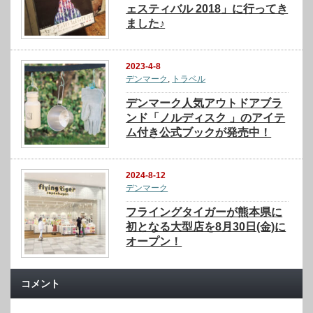
ェスティバル 2018」に行ってき
ました♪
2023-4-8
デンマーク
,
トラベル
デンマーク人気アウトドアブラ
ンド「ノルディスク 」のアイテ
ム付き公式ブックが発売中！
2024-8-12
デンマーク
フライングタイガーが熊本県に
初となる大型店を8月30日(金)に
オープン！
コメント