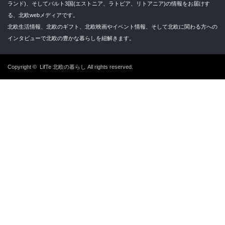
ランド)、そしてバルト3国(エストニア、ラトビア、リトアニア)の情報をお届けす
る、北欧webメディアです。
北欧生活情報、北欧のギフト、北欧映画やイベント情報、そして北欧に関わる方への
インタビューで北欧の豊かな暮らしを紐解きます。
Copyright ©
LifTe 北欧の暮らし
All rights reserved.