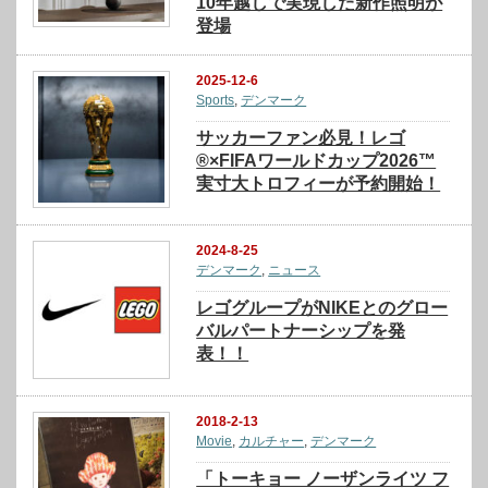
10年越しで実現した新作照明が
登場
2025-12-6
Sports
,
デンマーク
サッカーファン必見！レゴ
®×FIFAワールドカップ2026™
実寸大トロフィーが予約開始！
2024-8-25
デンマーク
,
ニュース
レゴグループがNIKEとのグロー
バルパートナーシップを発
表！！
2018-2-13
Movie
,
カルチャー
,
デンマーク
「トーキョー ノーザンライツ フ