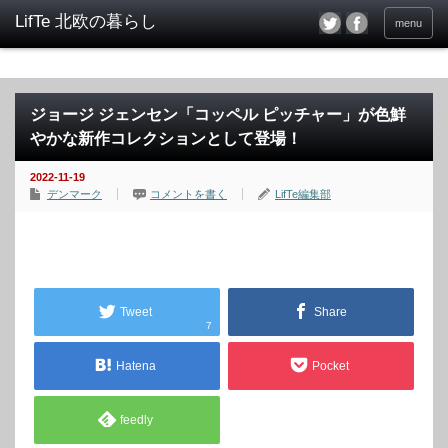
menu
ジョージ ジェンセン「コッペル ピッチャー」が色鮮
やかな新作コレクションとして登場！
2022-11-19
デンマーク
コメントを書く
LifTe編集部
Tweet
Share
7
Hatena
Pocket
feedly