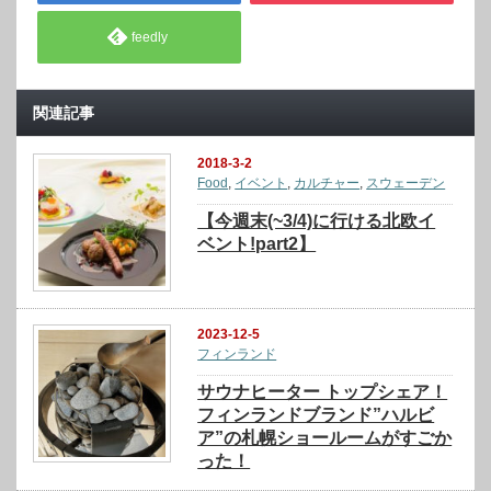
feedly
関連記事
2018-3-2
Food
,
イベント
,
カルチャー
,
スウェーデン
【今週末(~3/4)に行ける北欧イ
ベント!part2】
2023-12-5
フィンランド
サウナヒーター トップシェア！
フィンランドブランド”ハルビ
ア”の札幌ショールームがすごか
った！