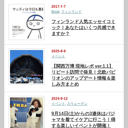
2017-7-7
Book
,
フィンランド
フィンランド人気エッセイコミ
ック！あなたはいくつ共感でき
ますか？
2025-8-9
イベント
【関西万博 現地レポ ver.1.1】
リピート訪問で発見！北欧パビ
リオンのアップデート情報＆楽
しみ方まとめ
2024-9-12
イベント
,
スウェーデン
9月14日(土)からの3連休はパジ
ャマを着てイケアに行こう！得
する楽しいイベントが開催！