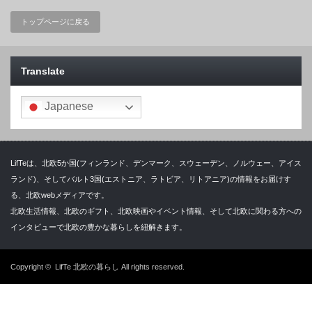
トップページに戻る
Translate
Japanese
LifTeは、北欧5か国(フィンランド、デンマーク、スウェーデン、ノルウェー、アイス
ランド)、そしてバルト3国(エストニア、ラトビア、リトアニア)の情報をお届けす
る、北欧webメディアです。
北欧生活情報、北欧のギフト、北欧映画やイベント情報、そして北欧に関わる方への
インタビューで北欧の豊かな暮らしを紐解きます。
Copyright ©
LifTe 北欧の暮らし
All rights reserved.