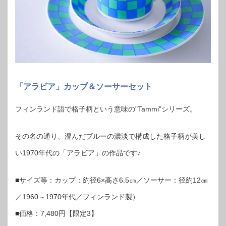
「アラビア」カップ＆ソーサーセット
フィンランド語で格子柄という意味の"Tammi"シリーズ。
その名の通り、澄んだブルーの濃淡で構成した格子柄が美し
い1970年代の「アラビア」の作品です♪
■サイズ等：カップ：約径6×高さ6.5㎝／ソーサー：径約12㎝
／1960～1970年代／フィンランド製）
■価格：7,480円【限定3】