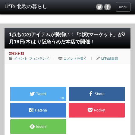
menu
1点もののアイテムが勢揃い！「北欧マーケット」が2
月16日(木)より阪急うめだ本店で開催！
2023-2-12
イベント
,
フィンランド
コメントを書く
LifTe編集部
Tweet
Share
10
Hatena
Pocket
feedly