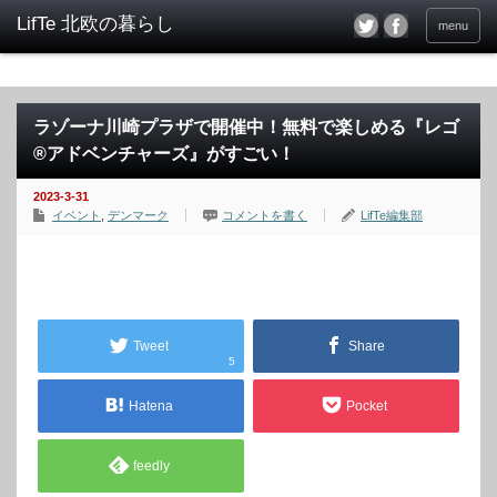
menu
ラゾーナ川崎プラザで開催中！無料で楽しめる『レゴ
®アドベンチャーズ』がすごい！
2023-3-31
イベント
,
デンマーク
コメントを書く
LifTe編集部
Tweet
Share
5
Hatena
Pocket
feedly