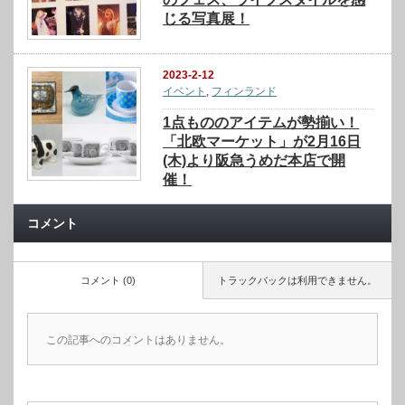
じる写真展！
2023-2-12
イベント
,
フィンランド
1点もののアイテムが勢揃い！
「北欧マーケット」が2月16日
(木)より阪急うめだ本店で開
催！
コメント
コメント (0)
トラックバックは利用できません。
この記事へのコメントはありません。