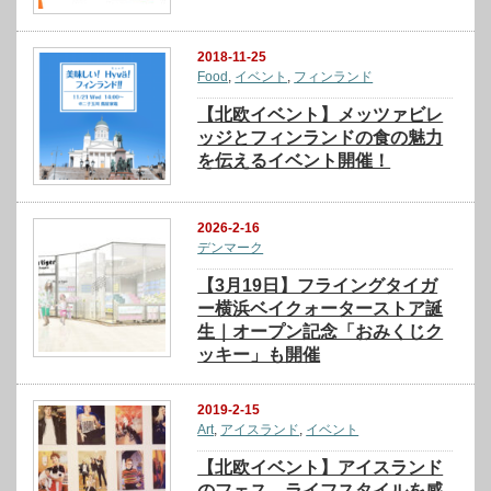
2018-11-25
Food
,
イベント
,
フィンランド
【北欧イベント】メッツァビレ
ッジとフィンランドの食の魅力
を伝えるイベント開催！
2026-2-16
デンマーク
【3月19日】フライングタイガ
ー横浜ベイクォーターストア誕
生｜オープン記念「おみくじク
ッキー」も開催
2019-2-15
Art
,
アイスランド
,
イベント
【北欧イベント】アイスランド
のフェス、ライフスタイルを感