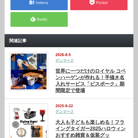
Hatena
Pocket
feedly
関連記事
2026-8-5
デンマーク
世界に一つだけのロイヤル コペ
ンハーゲンが作れる！手描き名
入れサービス「ビスポーク」期
間限定で登場
2025-9-22
デンマーク
大人も子どもも楽しめる！フラ
イングタイガー2025ハロウィン
おすすめ雑貨＆仮装グッ