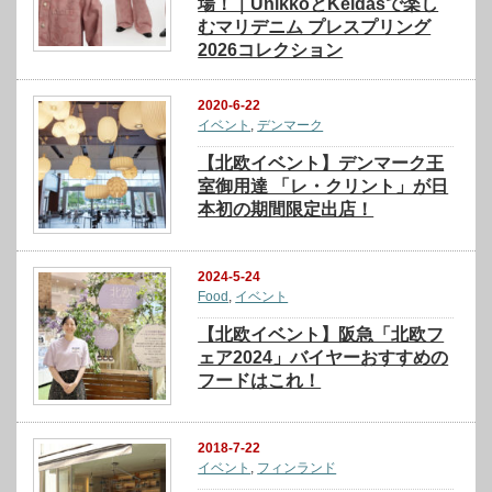
場！｜UnikkoとKeidasで楽し
むマリデニム プレスプリング
2026コレクション
2020-6-22
イベント
,
デンマーク
【北欧イベント】デンマーク王
室御用達 「レ・クリント」が日
本初の期間限定出店！
2024-5-24
Food
,
イベント
【北欧イベント】阪急「北欧フ
ェア2024」バイヤーおすすめの
フードはこれ！
2018-7-22
イベント
,
フィンランド