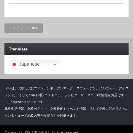
トップページに戻る
Translate
Japanese
LifTeは、北欧5か国(フィンランド、デンマーク、スウェーデン、ノルウェー、アイス
ランド)、そしてバルト3国(エストニア、ラトビア、リトアニア)の情報をお届けす
る、北欧webメディアです。
北欧生活情報、北欧のギフト、北欧映画やイベント情報、そして北欧に関わる方への
インタビューで北欧の豊かな暮らしを紐解きます。
Copyright ©
LifTe 北欧の暮らし
All rights reserved.