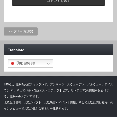
トップページに戻る
Translate
Japanese
LifTeは、北欧5か国(フィンランド、デンマーク、スウェーデン、ノルウェー、アイス
ランド)、そしてバルト3国(エストニア、ラトビア、リトアニア)の情報をお届けす
る、北欧webメディアです。
北欧生活情報、北欧のギフト、北欧映画やイベント情報、そして北欧に関わる方への
インタビューで北欧の豊かな暮らしを紐解きます。