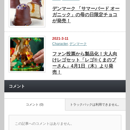
デンマーク 「サマーバード オー
ガニック」の母の日限定チョコ
が発売！
2021-3-11
Character
,
デンマーク
ファン投票から製品化！大人向
けレゴセット「レゴ®くまのプ
ーさん」4月1日（木）より発
売！
コメント
コメント (0)
トラックバックは利用できません。
この記事へのコメントはありません。