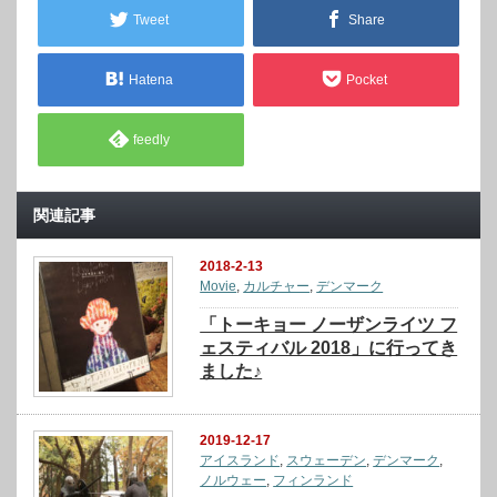
Tweet
Share
Hatena
Pocket
feedly
関連記事
2018-2-13
Movie
,
カルチャー
,
デンマーク
「トーキョー ノーザンライツ フ
ェスティバル 2018」に行ってき
ました♪
2019-12-17
アイスランド
,
スウェーデン
,
デンマーク
,
ノルウェー
,
フィンランド