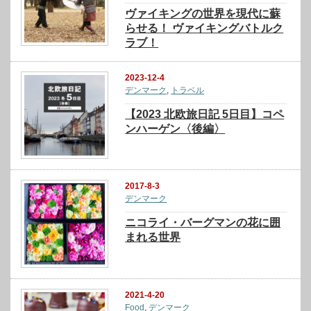
ヴァイキングの世界を現代に蘇
らせる！ ヴァイキングバトルク
ラブ！
2023-12-4
デンマーク
,
トラベル
【2023 北欧旅日記 5日目】コペ
ンハーゲン〈後編〉
2017-8-3
デンマーク
ニコライ・バーグマンの花に囲
まれる世界
2021-4-20
Food
,
デンマーク