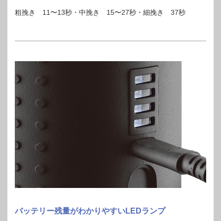
粗挽き 11〜13秒・中挽き 15〜27秒・細挽き 37秒
バッテリー残量がわかりやすいLEDランプ