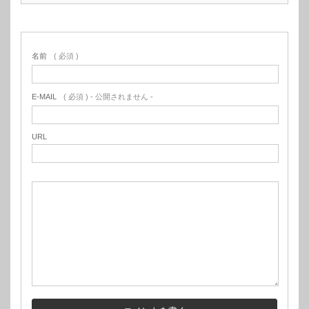
名前
( 必須 )
E-MAIL
( 必須 ) - 公開されません -
URL