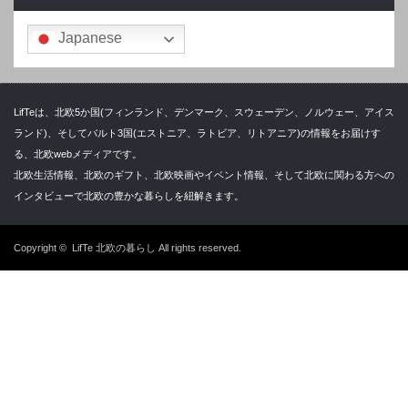
Japanese
LifTeは、北欧5か国(フィンランド、デンマーク、スウェーデン、ノルウェー、アイス
ランド)、そしてバルト3国(エストニア、ラトビア、リトアニア)の情報をお届けす
る、北欧webメディアです。
北欧生活情報、北欧のギフト、北欧映画やイベント情報、そして北欧に関わる方への
インタビューで北欧の豊かな暮らしを紐解きます。
Copyright ©
LifTe 北欧の暮らし
All rights reserved.