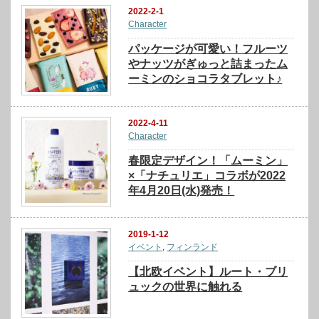
2022-2-1
Character
パッケージが可愛い！フルーツ
やナッツがぎゅっと詰まったム
ーミンのショコラタブレット♪
2022-4-11
Character
春限定デザイン！「ムーミン」
×「ナチュリエ」コラボが2022
年4月20日(水)発売！
2019-1-12
イベント
,
フィンランド
【北欧イベント】ルート・ブリ
ュックの世界に触れる