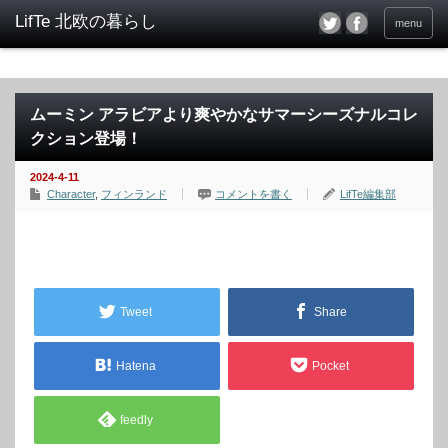
menu
ムーミン アラビアより爽やかなサマーシーズナルコレ
クション登場！
2024-4-11
Character
,
フィンランド
コメントを書く
LifTe編集部
Tweet
Share
Hatena
Pocket
feedly