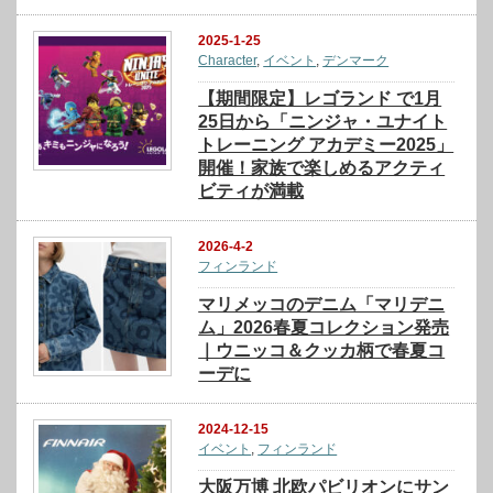
2025-1-25
Character
,
イベント
,
デンマーク
【期間限定】レゴランド で1月
25日から「ニンジャ・ユナイト
トレーニング アカデミー2025」
開催！家族で楽しめるアクティ
ビティが満載
2026-4-2
フィンランド
マリメッコのデニム「マリデニ
ム」2026春夏コレクション発売
｜ウニッコ＆クッカ柄で春夏コ
ーデに
2024-12-15
イベント
,
フィンランド
大阪万博 北欧パビリオンにサン