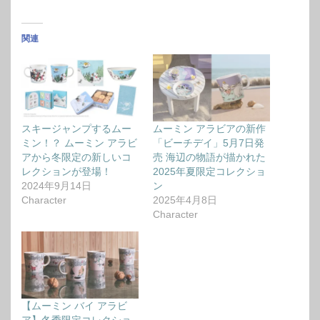
関連
スキージャンプするムー
ムーミン アラビアの新作
ミン！？ ムーミン アラビ
「ビーチデイ」5月7日発
アから冬限定の新しいコ
売 海辺の物語が描かれた
レクションが登場！
2025年夏限定コレクショ
2024年9月14日
ン
Character
2025年4月8日
Character
【ムーミン バイ アラビ
ア】冬季限定コレクショ