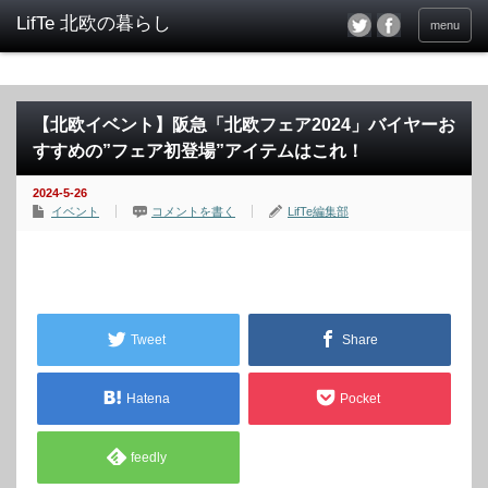
menu
【北欧イベント】阪急「北欧フェア2024」バイヤーお
すすめの”フェア初登場”アイテムはこれ！
2024-5-26
イベント
コメントを書く
LifTe編集部
Tweet
Share
Hatena
Pocket
feedly