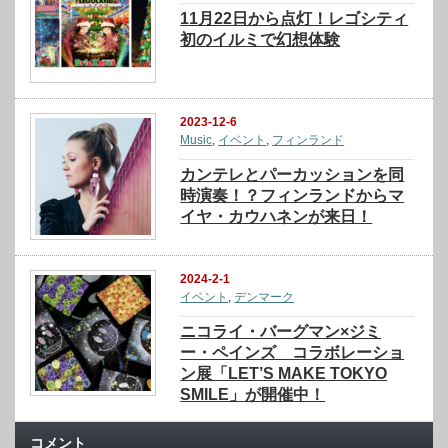
11月22日から点灯！レゴシティ
初のイルミで幻想体験
2023-12-6
Music
,
イベント
,
フィンランド
カンテレとパーカッションを同
時演奏！？フィンランドからマ
イヤ・カウハネンが来日！
2024-2-1
イベント
,
デンマーク
ニコライ・バーグマン×ジミ
ー・ペインズ コラボレーショ
ン展「LET’S MAKE TOKYO
SMILE」が開催中！
コメント