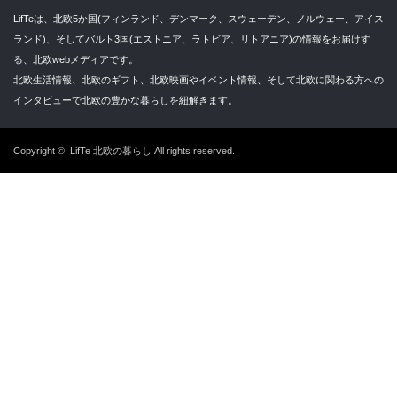
LifTeは、北欧5か国(フィンランド、デンマーク、スウェーデン、ノルウェー、アイス
ランド)、そしてバルト3国(エストニア、ラトビア、リトアニア)の情報をお届けす
る、北欧webメディアです。
北欧生活情報、北欧のギフト、北欧映画やイベント情報、そして北欧に関わる方への
インタビューで北欧の豊かな暮らしを紐解きます。
Copyright ©
LifTe 北欧の暮らし
All rights reserved.