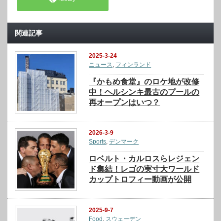
関連記事
2025-3-24
ニュース
,
フィンランド
『かもめ食堂』のロケ地が改修
中！ヘルシンキ最古のプールの
再オープンはいつ？
2026-3-9
Sports
,
デンマーク
ロベルト・カルロスらレジェン
ド集結！レゴの実寸大ワールド
カップトロフィー動画が公開
2025-9-7
Food
,
スウェーデン