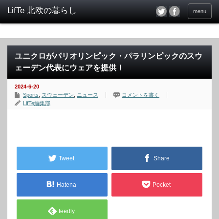
menu
ユニクロがパリオリンピック・パラリンピックのスウ
ェーデン代表にウェアを提供！
2024-6-20
Sports
,
スウェーデン
,
ニュース
コメントを書く
LifTe編集部
Tweet
Share
Hatena
Pocket
feedly