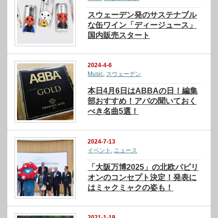
スウェーデン発のサステナブル
な缶ワイン「ディージュース」
国内販売スタート
2024-4-6
Music
,
スウェーデン
本日4月6日はABBAの日！編集
部おすすめ！アバの聞いておく
べき名曲5選！
2024-7-13
イベント
,
ニュース
「大阪万博2025」の北欧パビリ
オンのコンセプト決定！発表に
はミャクミャクの姿も！
2021-1-19