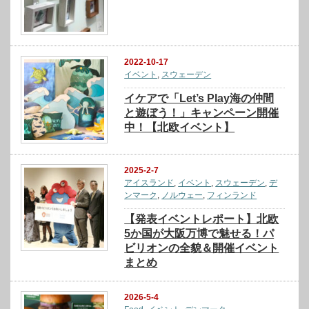
2022-10-17
イベント
,
スウェーデン
イケアで「Let’s Play海の仲間
と遊ぼう！」キャンペーン開催
中！【北欧イベント】
2025-2-7
アイスランド
,
イベント
,
スウェーデン
,
デ
ンマーク
,
ノルウェー
,
フィンランド
【発表イベントレポート】北欧
5か国が大阪万博で魅せる！パ
ビリオンの全貌＆開催イベント
まとめ
2026-5-4