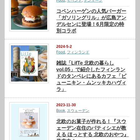
Food
,
イベント
,
デンマーク
コペンハーゲンの人気バーガー
「ガソリングリル」が広島アン
デルセンに登場！6月限定の特
別コラボ
2024-5-2
Food
,
フィンランド
雑誌「LifTe 北欧の暮らし
vol.05」で紹介したフィンラン
ドのタンペレにあるカフェ「ピ
ューニキン・ムンッキカハヴィ
ラ」
2023-11-30
Book
,
スウェーデン
北欧のお菓子が作れる！『スウ
ェーデン在住のパティシエが教
える ほっとする 北欧のおやつ』