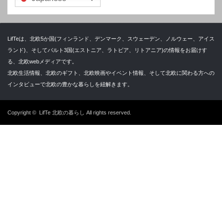
LifTeは、北欧5か国(フィンランド、デンマーク、スウェーデン、ノルウェー、アイス
ランド)、そしてバルト3国(エストニア、ラトビア、リトアニア)の情報をお届けす
る、北欧webメディアです。
北欧生活情報、北欧のギフト、北欧映画やイベント情報、そして北欧に関わる方への
インタビューで北欧の豊かな暮らしを紐解きます。
Copyright ©
LifTe 北欧の暮らし
All rights reserved.