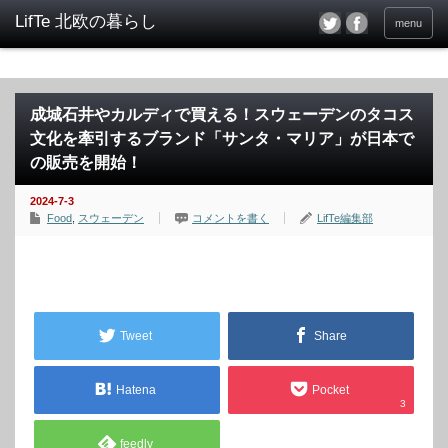
menu
成城石井やカルディで買える！スウェーデンのタコス
文化を牽引するブランド「サンタ・マリア」が日本で
の販売を開始！
2024-7-3
Food
,
スウェーデン
コメントを書く
LifTe編集部
Tweet
Share
Hatena
Pocket
3
feedly