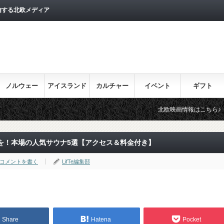
信する北欧メディア
ノルウェー
アイスランド
カルチャー
イベント
ギフト
北欧映画情報はこちら♪
目を通
を！本場の人気サウナ5選【アクセス＆料金付き】
コメントを書く
LifTe編集部
Share
Hatena
Pocket