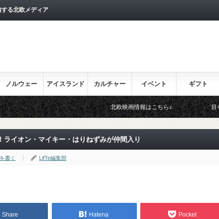
信する北欧メディア
ノルウェー
アイスランド
カルチャー
イベント
ギフト
北欧映画情報はこちら♪
目を通しておきた
！ライオン・マイキー・はりねずみが仲間入り
を書く
LifTe編集部
Share
Hatena
Pocket